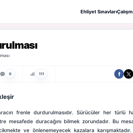
Ehliyet Sınavları
Çalışm
urulması
lması
0
111
leşir
acın frenle durdurulmasıdır. Sürücüler her türlü h
re mesafede duracağını bilmek zorundadır. Bu mesaf
ikmekte ve önlenemeyecek kazalara karışmaktadır. 