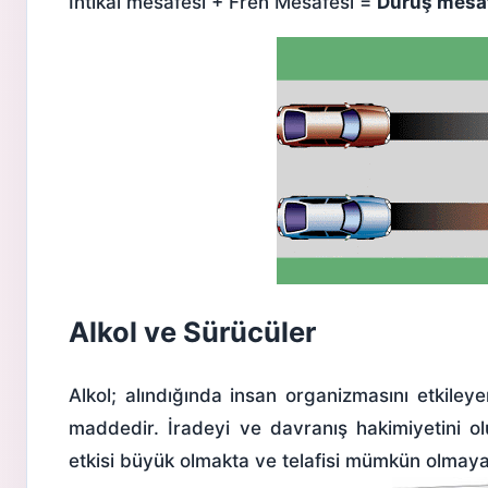
İntikal mesafesi + Fren Mesafesi =
Duruş mesa
Alkol ve Sürücüler
Alkol; alındığında insan organizmasını etkileye
maddedir. İradeyi ve davranış hakimiyetini o
etkisi büyük olmakta ve telafisi mümkün olmay