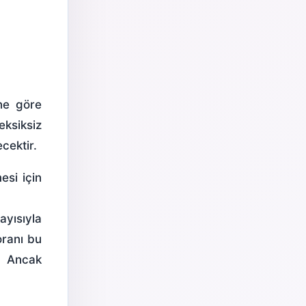
ine göre
eksiksiz
cektir.
esi için
ayısıyla
oranı bu
. Ancak