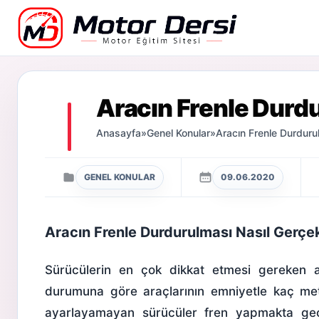
Motor Dersi
Aracın Frenle Durd
Anasayfa
»
Genel Konular
»
Aracın Frenle Durduru
GENEL KONULAR
09.06.2020
Aracın Frenle Durdurulması Nasıl Gerçek
Sürücülerin en çok dikkat etmesi gereken ar
durumuna göre araçlarının emniyetle kaç met
ayarlayamayan sürücüler fren yapmakta gec