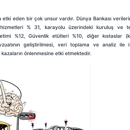
 etki eden bir çok unsur vardır. Dünya Bankası veriler
 hizmetleri % 31, karayolu üzerindeki kuruluş ve tes
netimi %12, Güvenlik etütleri %10, diğer kıstaslar (
vzuatının geliştirilmesi, veri toplama ve analiz ile is
 kazaların önlenmesine etki etmektedir.