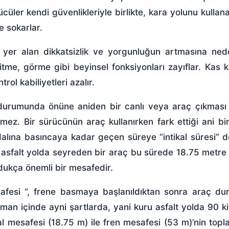
cüler kendi güvenlikleriyle birlikte, kara yolunu kullan
e sokarlar.
a yer alan dikkatsizlik ve yorgunluğun artmasına ned
şitme, görme gibi beyinsel fonksiyonları zayıflar. Kas k
rol kabiliyetleri azalır.
ı durumunda önüne aniden bir canlı veya araç çıkması
mez. Bir sürücünün araç kullanırken fark ettiği ani bir
alına basıncaya kadar geçen süreye “intikal süresi” d
, asfalt yolda seyreden bir araç bu sürede 18.75 metr
ldukça önemli bir mesafedir.
safesi “, frene basmaya başlanıldıktan sonra araç du
an içinde ayni şartlarda, yani kuru asfalt yolda 90 k
kal mesafesi (18.75 m) ile fren mesafesi (53 m)’nin topl