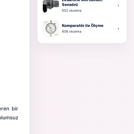
Sensörü
›
652 okunma
Komparatör ile Ölçme
›
608 okunma
eren bir
 olumsuz