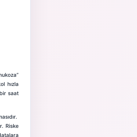
mukoza”
ol hızla
bir saat
masıdır.
r. Riske
Hatalara