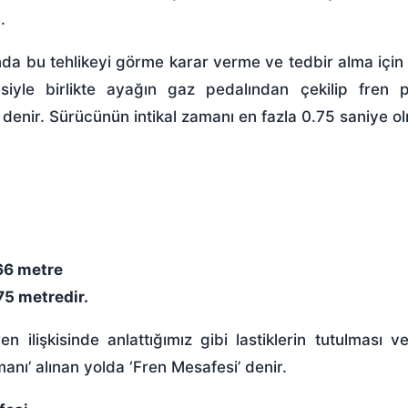
.
ında bu tehlikeyi görme karar verme ve tedbir alma için b
iyle birlikte ayağın gaz pedalından çekilip fren p
denir. Sürücünün intikal zamanı en fazla 0.75 saniye olm
66 metre
75 metredir.
ren ilişkisi
nde anlattığımız gibi lastiklerin tutulması v
ı’ alınan yolda ‘Fren Mesafesi’ denir.