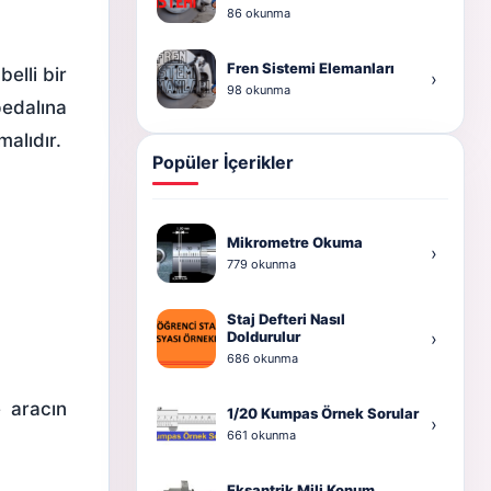
86 okunma
Fren Sistemi Elemanları
elli bir
›
98 okunma
edalına
alıdır.
Popüler İçerikler
Mikrometre Okuma
›
779 okunma
Staj Defteri Nasıl
Doldurulur
›
686 okunma
e aracın
1/20 Kumpas Örnek Sorular
›
661 okunma
Eksantrik Mili Konum