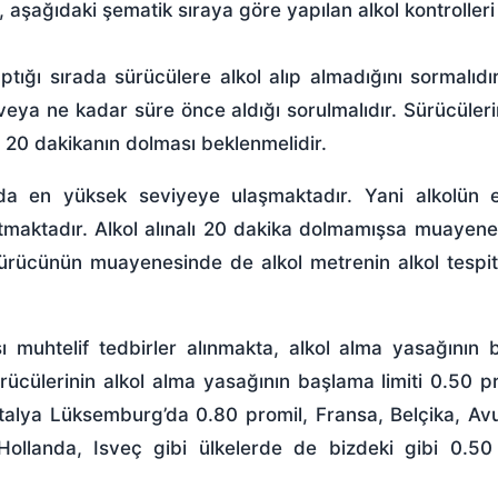
ı, aşağıdaki şematik sıraya göre yapılan alkol kontroller
aptığı sırada sürücülere alkol alıp almadığını sormalıdı
 veya ne kadar süre önce aldığı sorulmalıdır. Sürücüleri
n 20 dakikanın dolması beklenmelidir.
a en yüksek seviyeye ulaşmaktadır. Yani alkolün en
tmaktadır. Alkol alınalı 20 dakika dolmamışsa muayene 
sürücünün muayenesinde de alkol metrenin alkol tespi
şı muhtelif tedbirler alınmakta, alkol alma yasağının
rücülerinin alkol alma yasağının başlama limiti 0.50 pr
İtalya Lüksemburg’da 0.80 promil, Fransa, Belçika, Av
Hollanda, Isveç gibi ülkelerde de bizdeki gibi 0.50 