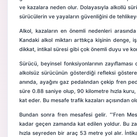
ve kazalara neden olur. Dolayasıyla alkollü sürü
sürücülerin ve yayaların güvenliğini de tehlikey
Alkol, kazaların en önemli nedenleri arasınd
Kandaki alkol miktarı arttıkça kişinin denge, i
dikkat, intikal süresi gibi çok önemli duyu ve kont
Sürücü, beyinsel fonksiyonlarının zayıflamas
alkolsüz sürücünün gösterdiği refleksi göstere
anında, ayağını gaz pedalından çekip fren ped
süre 0.88 saniye olup, 90 kilometre hızla kuru
kat eder. Bu mesafe trafik kazaları açısından o
Bundan sonra fren mesafesi gelir. “‘Fren Me
kadar geçen zamanda kat edilen yoldur. Bu zam
hızla seyreden bir araç 53 metre yol alır. İnti