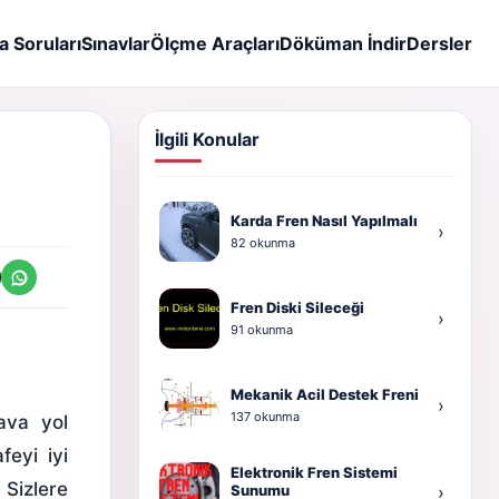
a Soruları
Sınavlar
Ölçme Araçları
Döküman İndir
Dersler
İlgili Konular
Karda Fren Nasıl Yapılmalı
›
82 okunma
Fren Diski Sileceği
›
91 okunma
Mekanik Acil Destek Freni
›
137 okunma
ava yol
eyi iyi
Elektronik Fren Sistemi
Sizlere
Sunumu
›