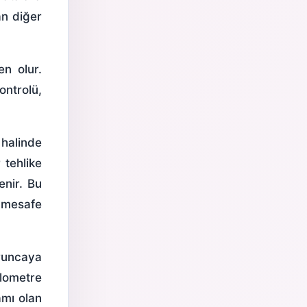
an diğer
en olur.
ontrolü,
 halinde
 tehlike
enir. Bu
e mesafe
runcaya
ilometre
amı olan