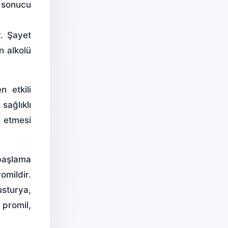
i sonucu
r. Şayet
n alkolü
 etkili
sağlıklı
t etmesi
 başlama
omildir.
usturya,
promil,