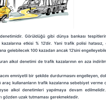
i denetimidir. Görüldüğü gibi dünya bankası tespitler
 kazalarına etkisi % 12’dir. Yani trafik polisi hatasız, 
ana gelebilecek 100 kazadan ancak 12’sini engelleyebile
uran alkol denetimi de trafik kazalarının en aza indirilm
cını emniyetli bir şekilde durdurmasını engelleyen, dol
ü araç kullananların trafik kazalarına sebebiyet verme 
eyse alkol denetimleri yapılmaya devam edilmelidir
ları gözden uzak tutmaması gerekmektedir.