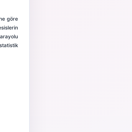
ine göre
islerin
karayolu
tatistik