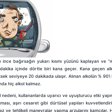
e ince bağırsağın yukarı kısmı yüzünü kaplayan ve “
dakika içinde dörtte biri kana geçer. Kana geçen alk
ksek seviyeye 20 dakikada ulaşır. Alınan alkolün % 90’i 
nda hiç alkol kalmaz.
el nedeni, kullananlarda uyarıcı ve uyuşturucu etki yap
ası, aşırı cesaret gibi dürtüsel yapıları kuvvetlendiri
ı hız ve tehlikeli manevralar yapma arzularını kamçılar. 