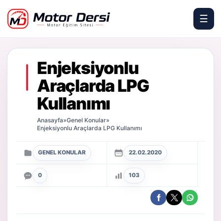
☰
Motor Dersi
Enjeksiyonlu
Araçlarda LPG
Kullanımı
Anasayfa
»
Genel Konular
»
Enjeksiyonlu Araçlarda LPG Kullanımı
GENEL KONULAR
22.02.2020
0
103