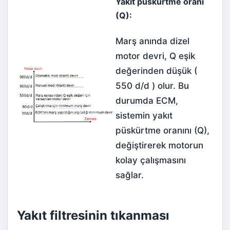
Yakıt püskürtme oranı
(Q):
Marş anında dizel
motor devri, Q eşik
değerinden düşük (
550 d/d ) olur. Bu
durumda ECM,
sistemin yakıt
püskürtme oranını (Q),
değiştirerek motorun
kolay çalışmasını
sağlar.
Yakıt filtresinin tıkanması