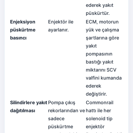
ederek yakıt
püskürtür.
Enjeksiyon
Enjektör ile
ECM, motorun
püskürtme
ayarlanır.
yük ve çalışma
basıncı
şartlarına göre
yakıt
pompasının
bastığı yakıt
miktarını SCV
valfini kumanda
ederek
değiştirir.
Silindirlere yakıt
Pompa çıkış
Commonrail
dağıtılması
rekorlarından ve
hattı ile her
sadece
solenoid tip
püskürtme
enjektör