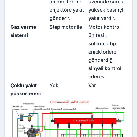
anında tek bir
üzerinde sürekli
enjektöre yakıt
yüksek basınçlı
gönderir.
yakıt vardır.
Gaz verme
Step motor ile
Motor kontrol
sistemi
ünitesi ,
solenoid tip
enjektörlere
gönderdiği
sinyali kontrol
ederek
Çoklu yakıt
Yok
Var
püskürtmesi