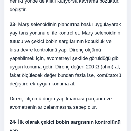
her iki yönde de kilitli kalıyorsa kavrama bozuktur,
değiştir.
23-
Marş selenoidinin plancırına baskı uygulayarak
yay tansiyonunu el ile kontrol et. Marş selenoidinin
tutucu ve çekici
bobin
sargılarının kopukluk ve
kısa devre kontrolünü yap. Direnç ölçümü
yapabilmek için, avometreyi şekilde görüldüğü gibi
uygun konuma getir. Direnç değeri 200 Ω (ohm) al,
fakat ölçülecek değer bundan fazla ise, komütatörü
değiştirerek uygun konuma al.
Direnç ölçümü doğru yapılmaması parçanın ve
avometrenin arızalanmasına sebep olur.
24- İlk olarak çekici bobin sargısının kontrolünü
yap.