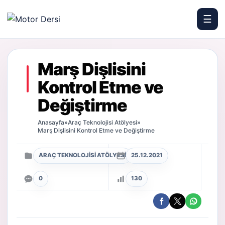
☰
Motor Dersi
Marş Dişlisini
Kontrol Etme ve
Değiştirme
Anasayfa
»
Araç Teknolojisi Atölyesi
»
Marş Dişlisini Kontrol Etme ve Değiştirme
ARAÇ TEKNOLOJISI ATÖLYESI
25.12.2021
0
130