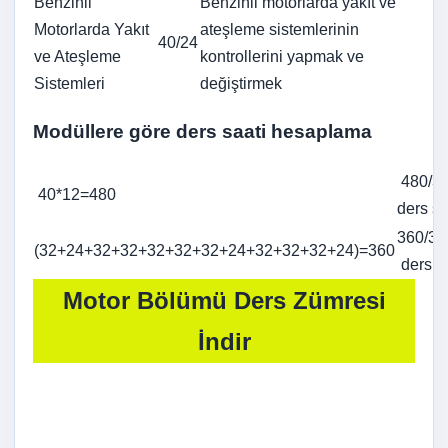
Benzinli
Benzinli motorlarda yakıt ve
Motorlarda Yakıt
ateşleme sistemlerinin
40/24
ve Ateşleme
kontrollerini yapmak ve
Sistemleri
değiştirmek
Modüllere göre ders saati hesaplama
480/36
40*12=480
ders sa
360/
(32+24+32+32+32+32+32+24+32+32+32+24)=360
ders s
Motor Bölümü Ders Zümresi
İndir