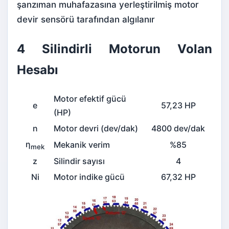
şanzıman
muhafazasına yerleştirilmiş motor
devir sensörü tarafından algılanır
4 Silindirli Motorun Volan
Hesabı
Motor efektif gücü
e
57,23 HP
(HP)
n
Motor devri (dev/dak)
4800 dev/dak
η
Mekanik verim
%85
mek
z
Silindir sayısı
4
Ni
Motor indike gücü
67,32 HP