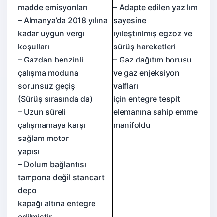
madde emisyonları
– Adapte edilen yazılım
– Almanya’da 2018 yılına
sayesine
kadar uygun vergi
iyileştirilmiş egzoz ve
koşulları
sürüş hareketleri
– Gazdan benzinli
– Gaz dağıtım borusu
çalışma moduna
ve gaz enjeksiyon
sorunsuz geçiş
valfları
(Sürüş sırasında da)
için entegre tespit
– Uzun süreli
elemanına sahip emme
çalışmamaya karşı
manifoldu
sağlam motor
yapısı
– Dolum bağlantısı
tampona değil standart
depo
kapağı altına entegre
edilmiştir