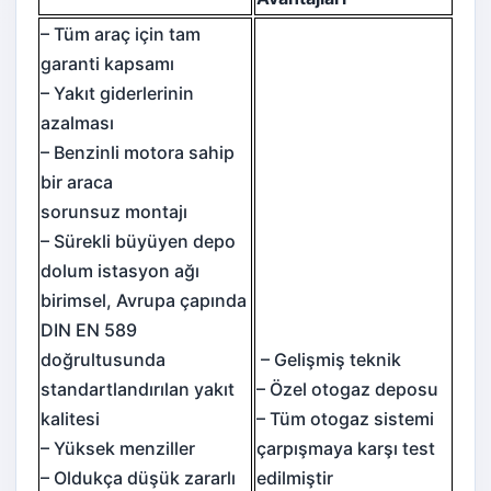
– Tüm araç için tam
garanti kapsamı
– Yakıt giderlerinin
azalması
– Benzinli motora sahip
bir araca
sorunsuz montajı
– Sürekli büyüyen depo
dolum istasyon ağı
birimsel, Avrupa çapında
DIN EN 589
doğrultusunda
– Gelişmiş teknik
standartlandırılan yakıt
– Özel otogaz deposu
kalitesi
– Tüm otogaz sistemi
– Yüksek menziller
çarpışmaya karşı test
– Oldukça düşük zararlı
edilmiştir