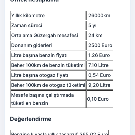
Yıllık kilometre
26000km
Zaman süreci
5 yıl
Ortalama Güzergah mesafesi
24 km
Donanım giderleri
2500 Euro
Litre başına benzin fiyatı
1,26 Euro
Beher 100km de benzin tüketimi
7,10 Litre
Litre başına otogaz fiyatı
0,54 Euro
Beher 100km de otogaz tüketimi
9,20 Litre
Mesafe başına çalıştırmada
0,10 Euro
tüketilen benzin
Değerlendirme
Benzine kıyasla yıllık tasarruf
365,02 Euro