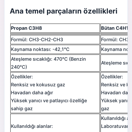
Ana temel parçaların özellikleri
Propan C3H8
Bütan C4H1
Formül: CH3-CH2-CH3
Formül: CH3
Kaynama noktası: -42,1°C
Kaynama nokt
Ateşleme sıcaklığı: 470°C (Benzin
Ateşleme sıca
240°C)
Özellikler:
Özellikler:
Renksiz ve kokusuz gaz
Renksiz ve k
Havadan daha ağır
Havadan daha
Yüksek yanıcı ve patlayıcı özelliğe
Yüksek yanıcı 
sahip gaz
gaz
Kullanıldığı al
Kullanıldığı alanlar:
Laboratuvarla