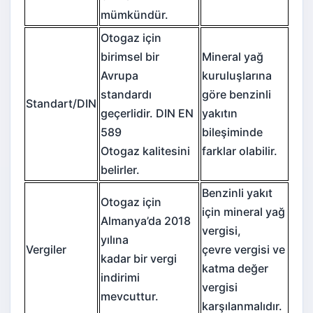
mümkündür.
Otogaz için
birimsel bir
Mineral yağ
Avrupa
kuruluşlarına
standardı
göre benzinli
Standart/DIN
geçerlidir. DIN EN
yakıtın
589
bileşiminde
Otogaz kalitesini
farklar olabilir.
belirler.
Benzinli yakıt
Otogaz için
için mineral yağ
Almanya’da 2018
vergisi,
yılına
Vergiler
çevre vergisi ve
kadar bir vergi
katma değer
indirimi
vergisi
mevcuttur.
karşılanmalıdır.