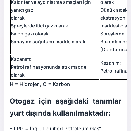
Kalorifer ve aydınlatma amaçları için
olarak
yanıcı gaz
Düşük sıcaklı
olarak
ekstrasyon
Spreylerde itici gaz olarak
maddesi olar
Balon gazı olarak
Spreylerde iti
Sanayide soğutucu madde olarak
Buzdolabında
(Dondurucu al
Kazanım:
Kazanım:
Petrol rafinasyonunda atık madde
Petrol rafina
olarak
H = Hidrojen, C = Karbon
Otogaz için aşağıdaki tanımlar
yurt dışında kullanılmaktadır:
– LPG = İng. „Liquified Petroleum Gas“