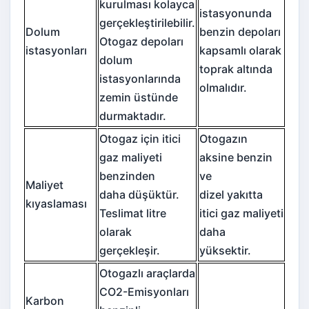
kurulması kolayca
istasyonunda
gerçekleştirilebilir.
Dolum
benzin depoları
Otogaz depoları
istasyonları
kapsamlı olarak
dolum
toprak altında
istasyonlarında
olmalıdır.
zemin üstünde
durmaktadır.
Otogaz için itici
Otogazın
gaz maliyeti
aksine benzin
benzinden
ve
Maliyet
daha düşüktür.
dizel yakıtta
kıyaslaması
Teslimat litre
itici gaz maliyeti
olarak
daha
gerçekleşir.
yüksektir.
Otogazlı araçlarda
CO2-Emisyonları
Karbon