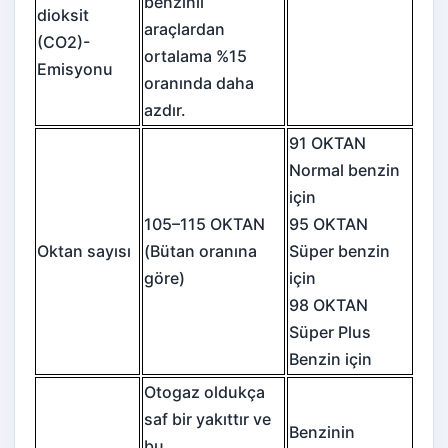
benzinli
dioksit
araçlardan
(CO2)-
ortalama %15
Emisyonu
oranında daha
azdır.
91 OKTAN
Normal benzin
için
105–115 OKTAN
95 OKTAN
Oktan sayısı
(Bütan oranına
Süper benzin
göre)
için
98 OKTAN
Süper Plus
Benzin için
Otogaz oldukça
saf bir yakıttır ve
Benzinin
bu