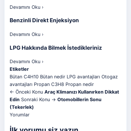
Devamını Oku
›
Benzinli Direkt Enjeksiyon
Devamını Oku
›
LPG Hakkında Bilmek İstedikleriniz
Devamını Oku
›
Etiketler
Bütan C4H10
Bütan nedir
LPG avantajları
Otogaz
avantajları
Propan C3H8
Propan nedir
← Önceki Konu
Araç Klimanızı Kullanırken Dikkat
Edin
Sonraki Konu →
Otomobillerin Sonu
(Tekerlek)
Yorumlar
İlk yorumu siz yazın