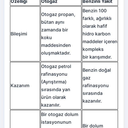
Özelliği
Otogaz
Benzinli Yakıt
Benzin 100
Otogaz propan,
farklı, ağırlıklı
bütan aynı
olarak hafif
zamanda bir
Bileşimi
hidro karbon
koku
maddeler içeren
maddesinden
kompleks
oluşmaktadır.
bir karışımdır.
Otogaz petrol
Benzin doğal
rafinasyonu
gaz
(Ayrıştırma)
Kazanım
rafinasyonu
sırasında yan
sırasında
ürün olarak
kazanılır.
kazanılır.
Bir otogaz dolum
istasyonunun
Bir dolum