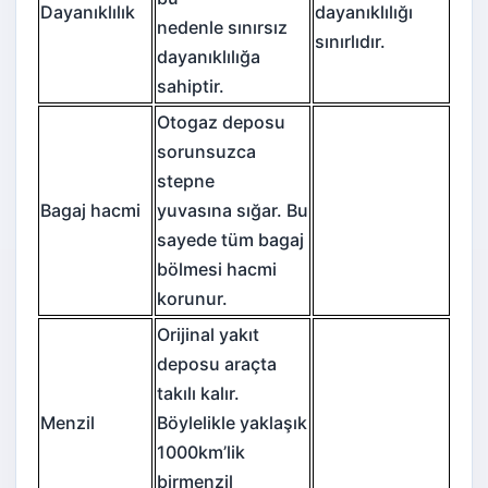
Dayanıklılık
dayanıklılığı
nedenle sınırsız
sınırlıdır.
dayanıklılığa
sahiptir.
Otogaz deposu
sorunsuzca
stepne
Bagaj hacmi
yuvasına sığar. Bu
sayede tüm bagaj
bölmesi hacmi
korunur.
Orijinal yakıt
deposu araçta
takılı kalır.
Menzil
Böylelikle yaklaşık
1000km’lik
birmenzil