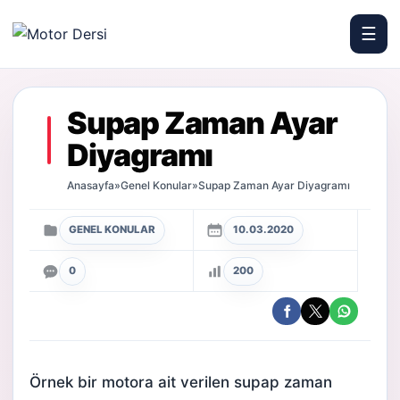
☰
Motor Dersi
Supap Zaman Ayar
Diyagramı
Anasayfa
»
Genel Konular
»
Supap Zaman Ayar Diyagramı
GENEL KONULAR
10.03.2020
0
200
Örnek bir motora ait verilen
supap
zaman