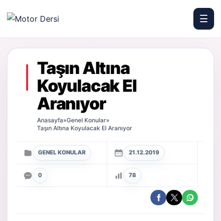
☰
Motor Dersi
Taşın Altına
Koyulacak El
Aranıyor
Anasayfa
»
Genel Konular
»
Taşın Altına Koyulacak El Aranıyor
GENEL KONULAR
21.12.2019
0
78