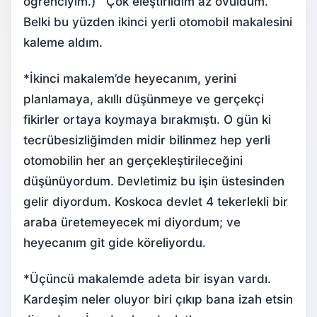
öğrenciyim.) Çok eleştirildim az övüldüm.
Belki bu yüzden ikinci yerli otomobil makalesini
kaleme aldım.
*İkinci makalem’de heyecanım, yerini
planlamaya, akıllı düşünmeye ve gerçekçi
fikirler ortaya koymaya bırakmıştı. O gün ki
tecrübesizliğimden midir bilinmez hep yerli
otomobilin her an gerçekleştirileceğini
düşünüyordum. Devletimiz bu işin üstesinden
gelir diyordum. Koskoca devlet 4 tekerlekli bir
araba üretemeyecek mi diyordum; ve
heyecanım git gide köreliyordu.
*Üçüncü makalemde adeta bir isyan vardı.
Kardeşim neler oluyor biri çıkıp bana izah etsin