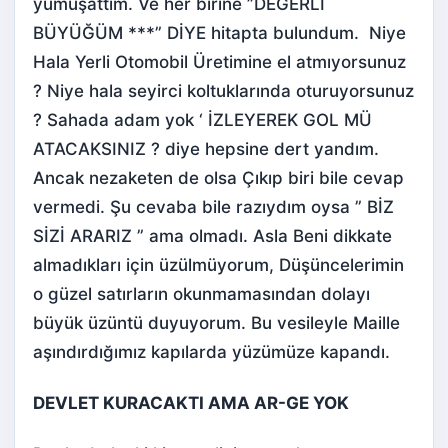
yumuşattım. Ve her birine ”DEĞERLİ
BÜYÜĞÜM ***” DİYE hitapta bulundum. Niye
Hala Yerli Otomobil Üretimine el atmıyorsunuz
? Niye hala seyirci koltuklarında oturuyorsunuz
? Sahada adam yok ‘ İZLEYEREK GOL MÜ
ATACAKSINIZ ? diye hepsine dert yandım.
Ancak nezaketen de olsa Çıkıp biri bile cevap
vermedi. Şu cevaba bile razıydım oysa ” BİZ
SİZİ ARARIZ ” ama olmadı. Asla Beni dikkate
almadıkları için üzülmüyorum, Düşüncelerimin
o güzel satırların okunmamasından dolayı
büyük üzüntü duyuyorum. Bu vesileyle Maille
aşındırdığımız kapılarda yüzümüze kapandı.
DEVLET KURACAKTI AMA AR-GE YOK