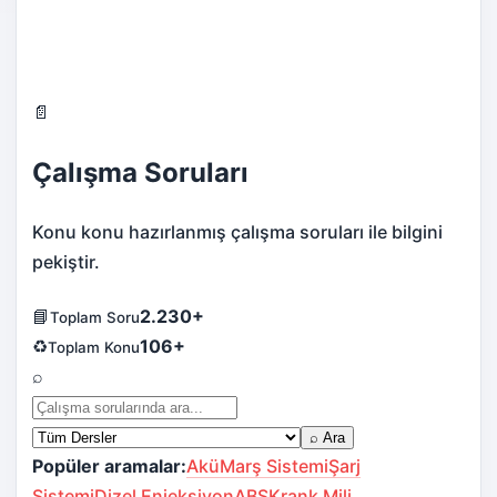
📄
Çalışma Soruları
Konu konu hazırlanmış çalışma soruları ile bilgini
pekiştir.
📘
2.230+
Toplam Soru
♻️
106+
Toplam Konu
⌕
⌕ Ara
Popüler aramalar:
Akü
Marş Sistemi
Şarj
Sistemi
Dizel Enjeksiyon
ABS
Krank Mili