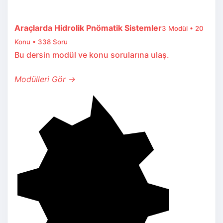
Araçlarda Hidrolik Pnömatik Sistemler
3 Modül • 20
Konu • 338 Soru
Bu dersin modül ve konu sorularına ulaş.
Modülleri Gör →