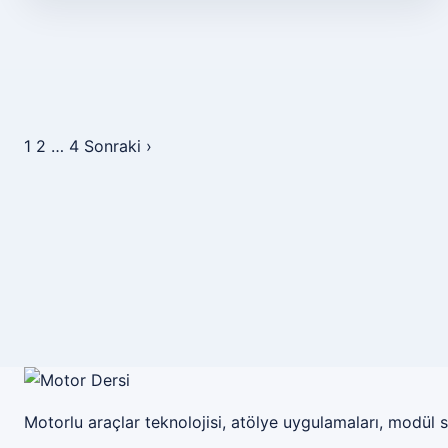
1
2
…
4
Sonraki ›
Yazı sayfalaması
Motor Dersi
Motorlu araçlar teknolojisi, atölye uygulamaları, modül s