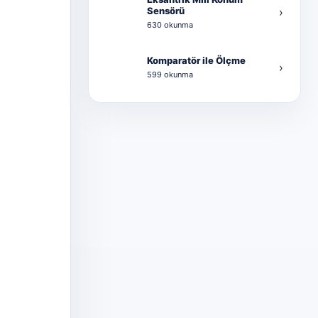
Sensörü
›
630 okunma
Komparatör ile Ölçme
›
599 okunma