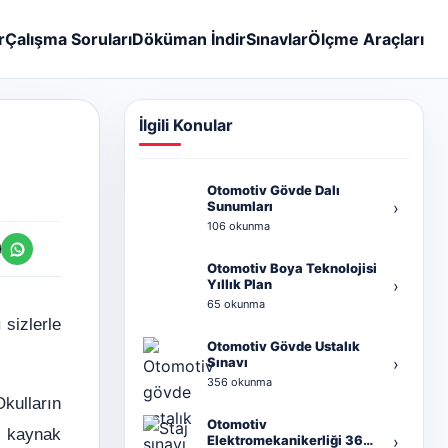
r
Çalışma Soruları
Döküman İndir
Sınavlar
Ölçme Araçları
İlgili Konular
Otomotiv Gövde Dalı
Sunumları
›
106 okunma
Otomotiv Boya Teknolojisi
Yıllık Plan
›
65 okunma
sizlerle
Otomotiv Gövde Ustalık
Sınavı
›
356 okunma
kulların
Otomotiv
r kaynak
Elektromekanikerliği 36
›