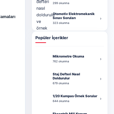
Haftalık Staj Defteri Örneği
299 okunma
Otomotiv Elektromekanik
lamaları
Sınav Soruları
›
323 okunma
Popüler İçerikler
Mikrometre Okuma
›
762 okunma
Staj Defteri Nasıl
Doldurulur
›
679 okunma
1/20 Kumpas Örnek Sorular
›
644 okunma
Eksantrik Mili Konum