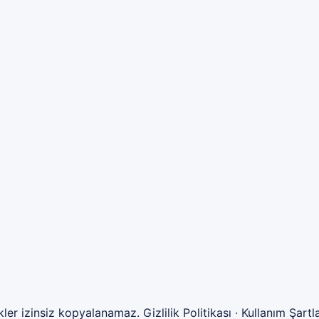
ikler izinsiz kopyalanamaz.
Gizlilik Politikası
·
Kullanım Şartla