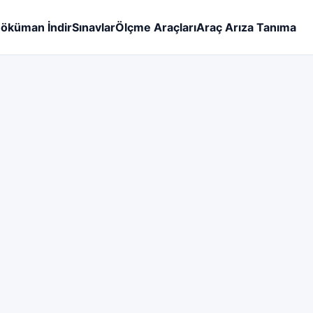
öküman İndir
Sınavlar
Ölçme Araçları
Araç Arıza Tanıma