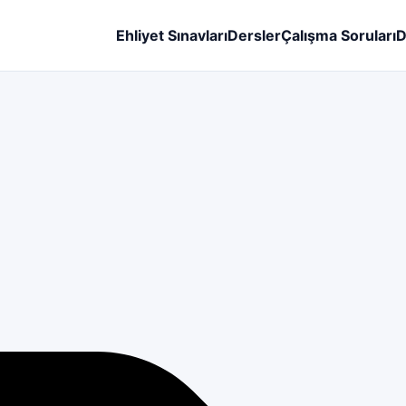
Ehliyet Sınavları
Dersler
Çalışma Soruları
D