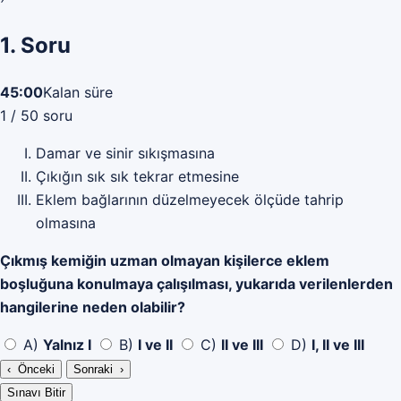
1. Soru
45:00
Kalan süre
1 / 50 soru
Damar ve sinir sıkışmasına
Çıkığın sık sık tekrar etmesine
Eklem bağlarının düzelmeyecek ölçüde tahrip
olmasına
Çıkmış kemiğin uzman olmayan kişilerce eklem
boşluğuna konulmaya çalışılması, yukarıda verilenlerden
hangilerine neden olabilir?
A)
Yalnız I
B)
I ve II
C)
II ve III
D)
I, II ve III
‹ Önceki
Sonraki ›
Sınavı Bitir