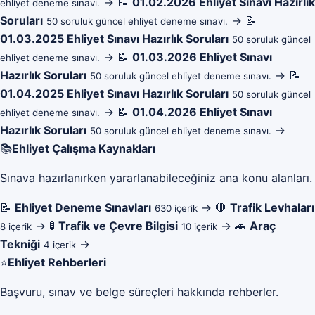
→
📝
01.02.2026 Ehliyet Sınavı Hazırlık
ehliyet deneme sınavı.
Soruları
→
📝
50 soruluk güncel ehliyet deneme sınavı.
01.03.2025 Ehliyet Sınavı Hazırlık Soruları
50 soruluk güncel
→
📝
01.03.2026 Ehliyet Sınavı
ehliyet deneme sınavı.
Hazırlık Soruları
→
📝
50 soruluk güncel ehliyet deneme sınavı.
01.04.2025 Ehliyet Sınavı Hazırlık Soruları
50 soruluk güncel
→
📝
01.04.2026 Ehliyet Sınavı
ehliyet deneme sınavı.
Hazırlık Soruları
→
50 soruluk güncel ehliyet deneme sınavı.
📚
Ehliyet Çalışma Kaynakları
Sınava hazırlanırken yararlanabileceğiniz ana konu alanları.
📝
Ehliyet Deneme Sınavları
→
🛑
Trafik Levhaları
630 içerik
→
🚦
Trafik ve Çevre Bilgisi
→
🚗
Araç
8 içerik
10 içerik
Tekniği
→
4 içerik
⭐
Ehliyet Rehberleri
Başvuru, sınav ve belge süreçleri hakkında rehberler.