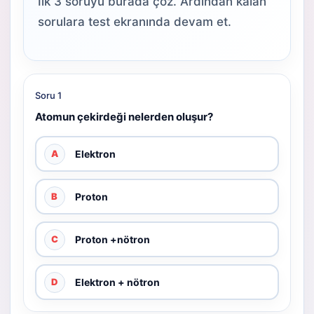
İlk 3 soruyu burada çöz. Ardından kalan
sorulara test ekranında devam et.
Soru 1
Atomun çekirdeği nelerden oluşur?
Elektron
A
Proton
B
Proton +nötron
C
Elektron + nötron
D