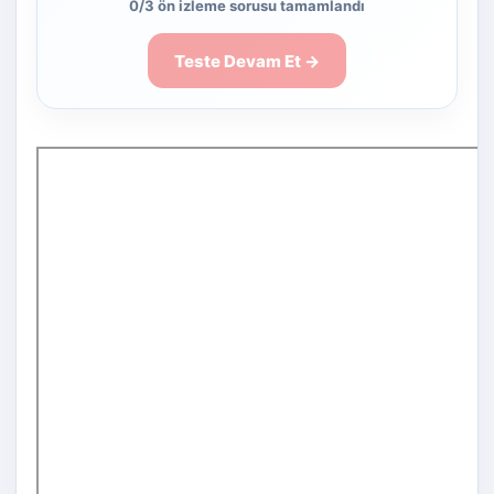
0/3 ön izleme sorusu tamamlandı
Teste Devam Et →