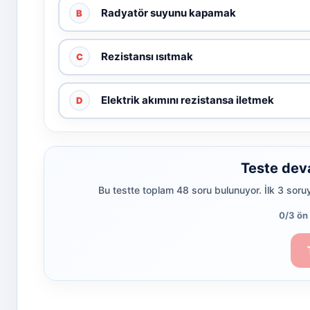
Radyatör suyunu kapamak
B
Rezistansı ısıtmak
C
Elektrik akımını rezistansa iletmek
D
Teste dev
Bu testte toplam 48 soru bulunuyor. İlk 3 soru
0/3 ön