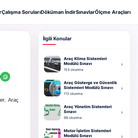
r
Çalışma Soruları
Döküman İndir
Sınavlar
Ölçme Araçları
İlgili Konular
Araç Klima Sistemleri
Modülü Sınavı
›
153 okunma
Araç Gösterge ve Güvenlik
Sistemleri Modülü Sınavı
›
113 okunma
er. Araç
Araç Yönetim Sistemleri
Sınavı
›
98 okunma
Motor İşletim Sistemleri
Modülü Sınavı
›