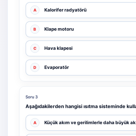
Kalorifer radyatörü
A
Klape motoru
B
Hava klapesi
C
Evaporatör
D
Soru 3
Aşağıdakilerden hangisi ısıtma sisteminde kulla
Küçük akım ve gerilimlerle daha büyük ak
A