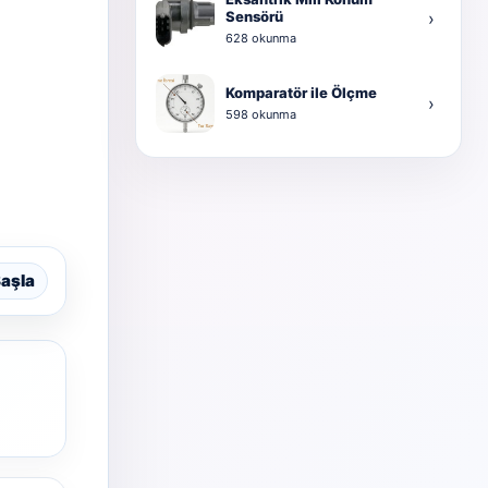
Sensörü
›
628 okunma
Komparatör ile Ölçme
›
598 okunma
aşla