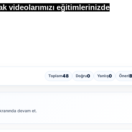
 videolarımızı eğitimlerinizde
48
0
0
B
Toplam
Doğru
Yanlış
Öneri
ekranında devam et.