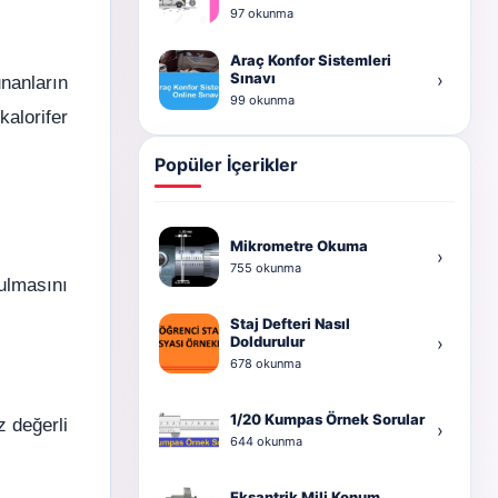
97 okunma
Araç Konfor Sistemleri
Sınavı
›
unanların
99 okunma
alorifer
Popüler İçerikler
Mikrometre Okuma
›
755 okunma
tulmasını
Staj Defteri Nasıl
Doldurulur
›
678 okunma
1/20 Kumpas Örnek Sorular
z değerli
›
644 okunma
Eksantrik Mili Konum