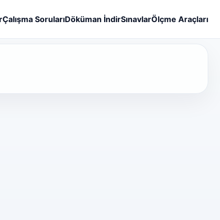
r
Çalışma Soruları
Döküman İndir
Sınavlar
Ölçme Araçları