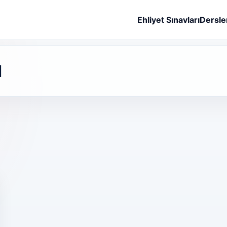
Ehliyet Sınavları
Dersle
ı