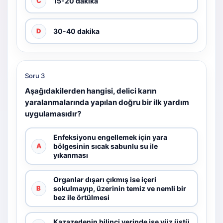
15-20 dakika
C
30-40 dakika
D
Soru 3
Aşağıdakilerden hangisi, delici karın
yaralanmalarında yapılan doğru bir ilk yardım
uygulamasıdır?
Enfeksiyonu engellemek için yara
bölgesinin sıcak sabunlu su ile
A
yıkanması
Organlar dışarı çıkmış ise içeri
sokulmayıp, üzerinin temiz ve nemli bir
B
bez ile örtülmesi
Kazazedenin bilinci yerinde ise yüz üstü