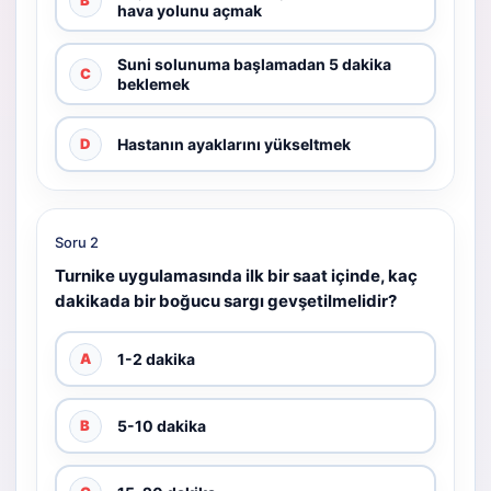
B
hava yolunu açmak
Suni solunuma başlamadan 5 dakika
C
beklemek
Hastanın ayaklarını yükseltmek
D
Soru 2
Turnike uygulamasında ilk bir saat içinde, kaç
dakikada bir boğucu sargı gevşetilmelidir?
1-2 dakika
A
5-10 dakika
B