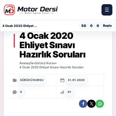
☰
Motor Dersi
50
0
0
Başla
4 Ocak 2020 Ehliyet Sınavı Hazırlık Soruları
4 Ocak 2020
Ehliyet Sınavı
Hazırlık Soruları
Anasayfa
»
Sürücü Kursu
»
4 Ocak 2020 Ehliyet Sınavı Hazırlık Soruları
SÜRÜCÜ KURSU
31.01.2020
0
81