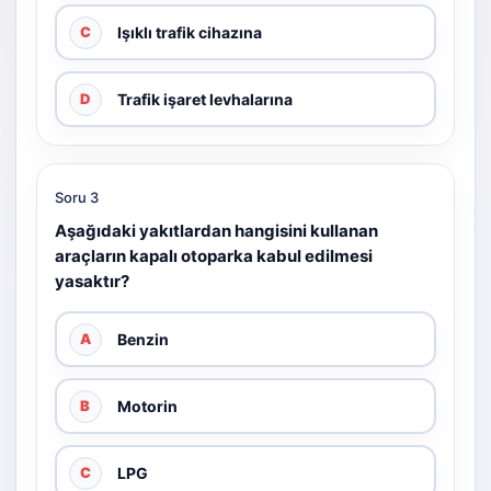
Işıklı trafik cihazına
C
Trafik işaret levhalarına
D
Soru 3
Aşağıdaki yakıtlardan hangisini kullanan
araçların kapalı otoparka kabul edilmesi
yasaktır?
Benzin
A
Motorin
B
LPG
C