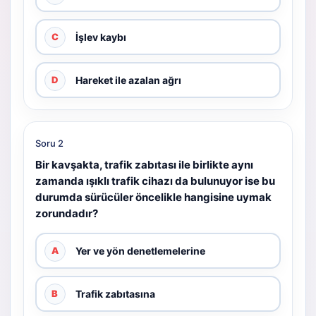
İşlev kaybı
C
Hareket ile azalan ağrı
D
Soru 2
Bir kavşakta, trafik zabıtası ile birlikte aynı
zamanda ışıklı trafik cihazı da bulunuyor ise bu
durumda sürücüler öncelikle hangisine uymak
zorundadır?
Yer ve yön denetlemelerine
A
Trafik zabıtasına
B