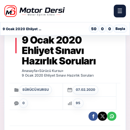
☰
Motor Dersi
50
0
0
Başla
9 Ocak 2020 Ehliyet Sınavı Hazırlık Soruları
9 Ocak 2020
Ehliyet Sınavı
Hazırlık Soruları
Anasayfa
»
Sürücü Kursu
»
9 Ocak 2020 Ehliyet Sınavı Hazırlık Soruları
SÜRÜCÜ KURSU
07.02.2020
0
95