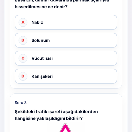
hissedilmesine ne denir?
Nabız
A
Solunum
B
Vücut ısısı
C
Kan şekeri
D
Soru 3
Şekildeki trafik işareti aşağıdakilerden
hangisine yaklaşıldığını bildirir?