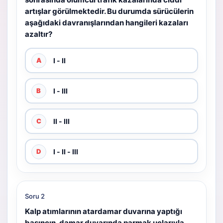
artışlar görülmektedir. Bu durumda sürücülerin
aşağıdaki davranışlarından hangileri kazaları
azaltır?
I - II
A
I - III
B
II - III
C
I - II - III
D
Soru 2
Kalp atımlarının atardamar duvarına yaptığı
basıncın, damar duvarında parmak uçlarıyla