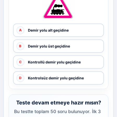
Demir yolu alt geçidine
A
Demir yolu üst geçidine
B
Kontrollü demir yolu geçidine
C
Kontrolsüz demir yolu geçidine
D
Teste devam etmeye hazır mısın?
Bu testte toplam 50 soru bulunuyor. İlk 3