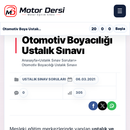
☰
Motor Dersi
20
0
0
Başla
Otomotiv Boya Ustalık Sınavı
Otomotiv Boyacılığı
Ustalık Sınavı
Anasayfa
»
Ustalık Sınav Soruları
»
Otomotiv Boyacılığı Ustalık Sınavı
USTALIK SINAV SORULARI
06.03.2021
0
305
Mesleki eğitim merkezlerinde yapılan
ustalık ve