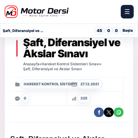
☰
Motor Dersi
45
0
0
Başla
Şaft, Diferansiyel ve Akslar Sınavı
Şaft, Diferansiyel ve
Akslar Sınavı
Anasayfa
»
Hareket Kontrol Sistemleri Sınavı
»
Şaft, Diferansiyel ve Akslar Sınavı
HAREKET KONTROL SISTEMLERI SINAVI
27.12.2021
0
325