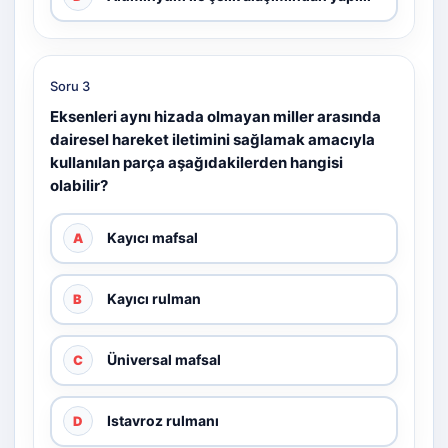
Soru 3
Eksenleri aynı hizada olmayan miller arasında
dairesel hareket iletimini sağlamak amacıyla
kullanılan parça aşağıdakilerden hangisi
olabilir?
Kayıcı mafsal
A
Kayıcı rulman
B
Üniversal mafsal
C
Istavroz rulmanı
D