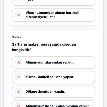
iletir.
Vites kutusundan alınan hareketi
D
diferansiyele iletir.
Soru 2
Şaftların malzemesi aşağıdakilerden
hangisidir?
Alüminyum alaşımdan yapılır.
A
Yüksek kaliteli çelikten yapılır.
B
Dökme demirden yapılır.
C
Alüminyum ile çelik alaşımından yapılır
D