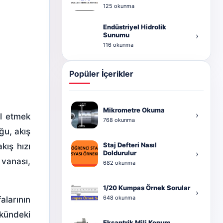
125 okunma
Endüstriyel Hidrolik
Sunumu
›
116 okunma
Popüler İçerikler
Mikrometre Okuma
›
ol etmek
768 okunma
ğu, akış
Staj Defteri Nasıl
kış hızı
Doldurulur
›
 vanası,
682 okunma
1/20 Kumpas Örnek Sorular
›
648 okunma
falarının
kündeki
Eksantrik Mili Konum