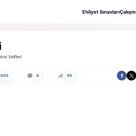
Ehliyet Sınavları
Çalışm
i
rol Valfleri
2020
0
83