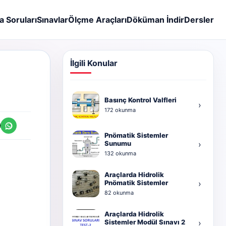
a Soruları
Sınavlar
Ölçme Araçları
Döküman İndir
Dersler
İlgili Konular
Basınç Kontrol Valfleri
›
172 okunma
Pnömatik Sistemler
Sunumu
›
132 okunma
Araçlarda Hidrolik
Pnömatik Sistemler
›
82 okunma
Araçlarda Hidrolik
Sistemler Modül Sınavı 2
›