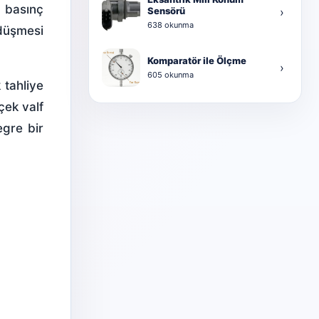
r basınç
Sensörü
›
638 okunma
 düşmesi
Komparatör ile Ölçme
›
605 okunma
 tahliye
çek valf
egre bir