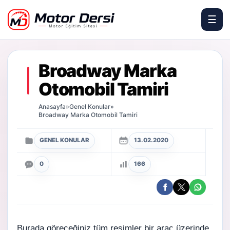
☰
Motor Dersi
Broadway Marka
Otomobil Tamiri
Anasayfa
»
Genel Konular
»
Broadway Marka Otomobil Tamiri
GENEL KONULAR
13.02.2020
0
166
Burada göreceğiniz tüm resimler bir araç üzerinde