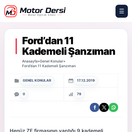
☰
Motor Dersi
Ford’dan 11
Kademeli Şanzıman
Anasayfa
»
Genel Konular
»
Ford’dan 11 Kademeli Şanzıman
GENEL KONULAR
17.12.2019
0
79
Henüz ZF firmasının yaptığı 9 kademeli