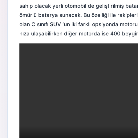
sahip olacak yerli otomobil de geliştirilmiş bat
ömürlü batarya sunacak. Bu özelliği ile rakiple
olan C sınıfı SUV ‘un iki farklı opsiyonda motor
hıza ulaşabilirken diğer motorda ise 400 beygir