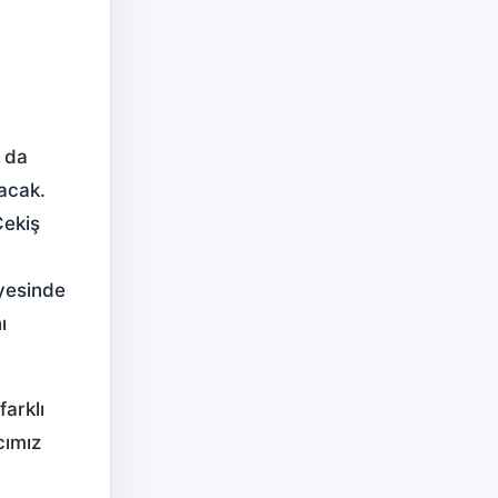
u da
nacak.
Çekiş
ayesinde
ı
farklı
cımız