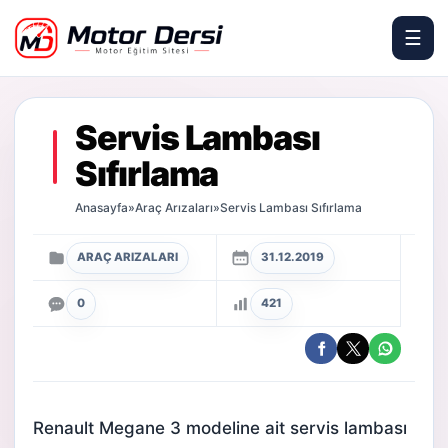
☰
Motor Dersi
Servis Lambası
Sıfırlama
Anasayfa
»
Araç Arızaları
»
Servis Lambası Sıfırlama
ARAÇ ARIZALARI
31.12.2019
0
421
Renault Megane 3 modeline ait servis lambası