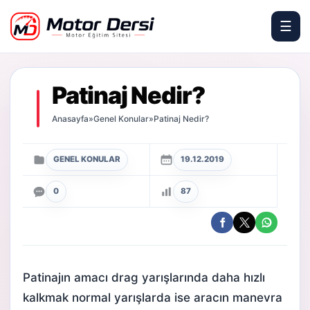
☰
Motor Dersi
Patinaj Nedir?
Anasayfa
»
Genel Konular
»
Patinaj Nedir?
GENEL KONULAR
19.12.2019
0
87
Patinajın amacı drag yarışlarında daha hızlı
kalkmak normal yarışlarda ise aracın manevra