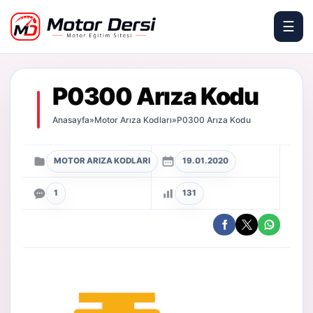
☰
Motor Dersi
P0300 Arıza Kodu
Anasayfa
»
Motor Arıza Kodları
»
P0300 Arıza Kodu
MOTOR ARIZA KODLARI
19.01.2020
1
131