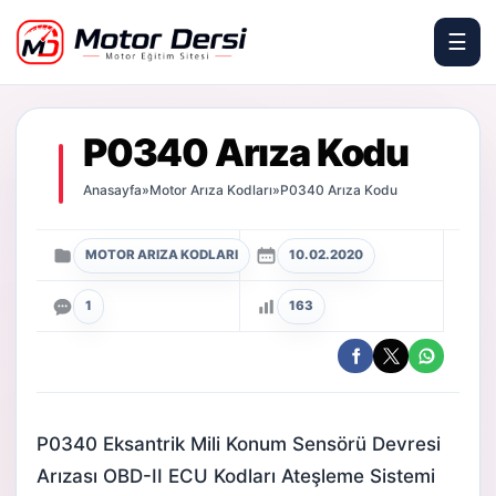
☰
Motor Dersi
P0340 Arıza Kodu
Anasayfa
»
Motor Arıza Kodları
»
P0340 Arıza Kodu
MOTOR ARIZA KODLARI
10.02.2020
1
163
P0340 Eksantrik Mili Konum Sensörü Devresi
Arızası OBD-II ECU Kodları Ateşleme Sistemi