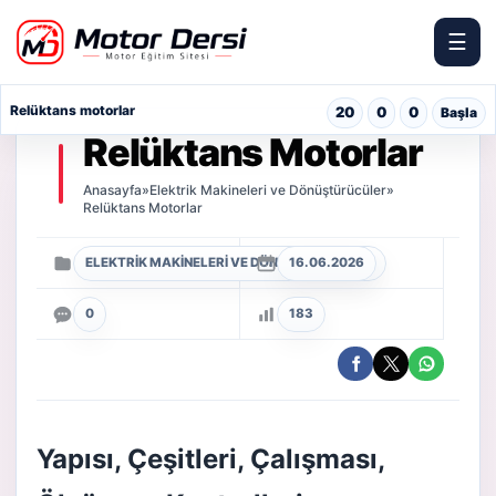
☰
Motor Dersi
Relüktans motorlar
20
0
0
Başla
Relüktans Motorlar
Anasayfa
»
Elektrik Makineleri ve Dönüştürücüler
»
Relüktans Motorlar
ELEKTRIK MAKINELERI VE DÖNÜŞTÜRÜCÜLER
16.06.2026
0
183
Yapısı, Çeşitleri, Çalışması,