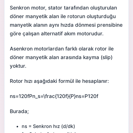
Senkron motor, stator tarafından oluşturulan
döner manyetik alan ile rotorun oluşturduğu
manyetik alanın aynı hızda dönmesi prensibine
göre çalışan alternatif akım motorudur.
Asenkron motorlardan farklı olarak rotor ile
döner manyetik alan arasında kayma (slip)
yoktur.
Rotor hızı aşağıdaki formül ile hesaplanır:
ns=120fPn_s=\frac{120f}{P}ns​=P120f​
Burada;
ns = Senkron hız (d/dk)