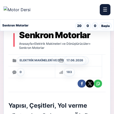
☰
Motor Dersi
Senkron Motorlar
20
0
0
Başla
Senkron Motorlar
Anasayfa
»
Elektrik Makineleri ve Dönüştürücüler
»
Senkron Motorlar
ELEKTRIK MAKINELERI VE DÖNÜŞTÜRÜCÜLER
17.06.2026
0
183
Yapısı, Çeşitleri, Yol verme