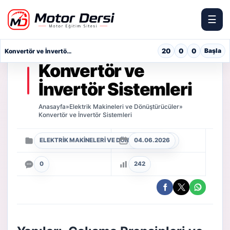
☰
Motor Dersi
20
0
0
Başla
Konvertör ve İnvertör Sistemleri
Konvertör ve
İnvertör Sistemleri
Anasayfa
»
Elektrik Makineleri ve Dönüştürücüler
»
Konvertör ve İnvertör Sistemleri
ELEKTRIK MAKINELERI VE DÖNÜŞTÜRÜCÜLER
04.06.2026
0
242