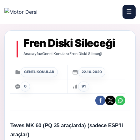
☰
Motor Dersi
Fren Diski Sileceği
Anasayfa
»
Genel Konular
»
Fren Diski Sileceği
GENEL KONULAR
22.10.2020
0
91
Teves MK 60 (PQ 35 araçlarda)
(sadece ESP’li
araçlar)