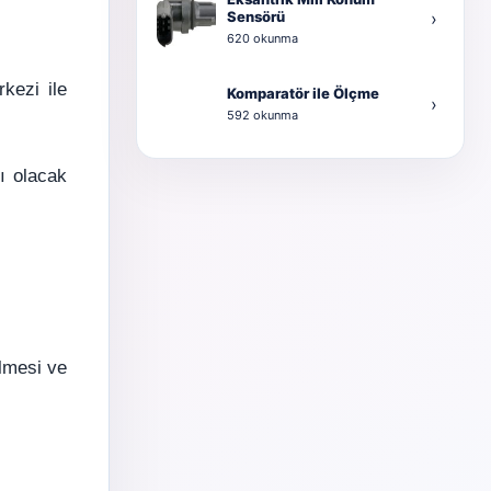
Sensörü
›
620 okunma
rkezi ile
Komparatör ile Ölçme
›
592 okunma
ı olacak
ülmesi ve