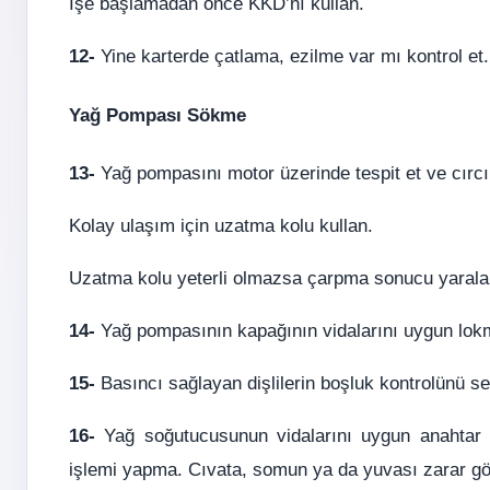
İşe başlamadan önce KKD’nı kullan.
12-
Yine karterde çatlama, ezilme var mı kontrol et. 
Yağ Pompası Sökme
13-
Yağ pompasını motor üzerinde tespit et ve cırcır,
Kolay ulaşım için uzatma kolu kullan.
Uzatma kolu yeterli olmazsa çarpma sonucu yaralan
14-
Yağ pompasının kapağının vidalarını uygun lokm
15-
Basıncı sağlayan dişlilerin boşluk kontrolünü sen
16-
Yağ soğutucusunun vidalarını uygun anahtar 
işlemi yapma. Cıvata, somun ya da yuvası zarar gör