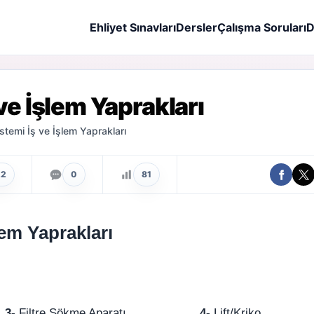
Ehliyet Sınavları
Dersler
Çalışma Soruları
D
ve İşlem Yaprakları
temi İş ve İşlem Yaprakları
22
0
81
em Yaprakları
r
3-
Filtre Sökme Aparatı
4-
Lift/Kriko