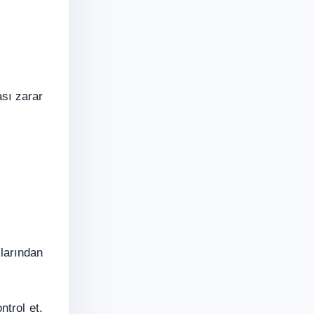
ası zarar
klarından
trol et.