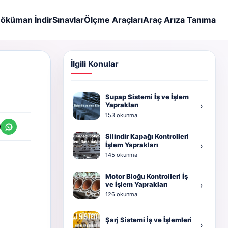
öküman İndir
Sınavlar
Ölçme Araçları
Araç Arıza Tanıma
İlgili Konular
Supap Sistemi İş ve İşlem
Yaprakları
›
153 okunma
Silindir Kapağı Kontrolleri
İşlem Yaprakları
›
145 okunma
Motor Bloğu Kontrolleri İş
ve İşlem Yaprakları
›
126 okunma
Şarj Sistemi İş ve İşlemleri
›