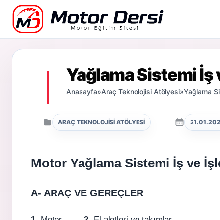
Motor Dersi
Yağlama Sistemi İş 
Anasayfa
»
Araç Teknolojisi Atölyesi
»
Yağlama Sis
ARAÇ TEKNOLOJISI ATÖLYESI
21.01.20
Motor Yağlama Sistemi İş ve İşl
A- ARAÇ VE GEREÇLER
1-
Motor
2-
El aletleri ve takımla