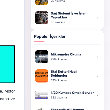
75 okunma
Şarj Sistemi İş ve İşlem
Yaprakları
›
96 okunma
Popüler İçerikler
Mikrometre Okuma
›
750 okunma
Staj Defteri Nasıl
Doldurulur
›
675 okunma
e. Motor
1/20 Kumpas Örnek Sorular
›
632 okunma
asına ve
Eksantrik Mili Konum