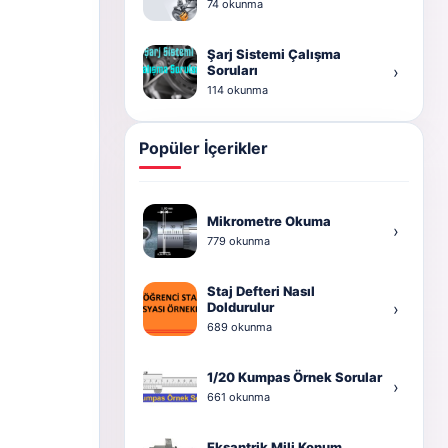
74 okunma
Şarj Sistemi Çalışma
Soruları
›
114 okunma
Popüler İçerikler
Mikrometre Okuma
›
779 okunma
Staj Defteri Nasıl
Doldurulur
›
689 okunma
1/20 Kumpas Örnek Sorular
›
661 okunma
Eksantrik Mili Konum