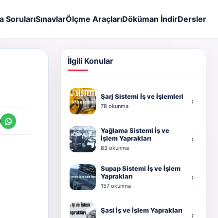
a Soruları
Sınavlar
Ölçme Araçları
Döküman İndir
Dersler
İlgili Konular
Şarj Sistemi İş ve İşlemleri
›
78 okunma
Yağlama Sistemi İş ve
İşlem Yaprakları
›
83 okunma
Supap Sistemi İş ve İşlem
Yaprakları
›
157 okunma
Şasi İş ve İşlem Yaprakları
›