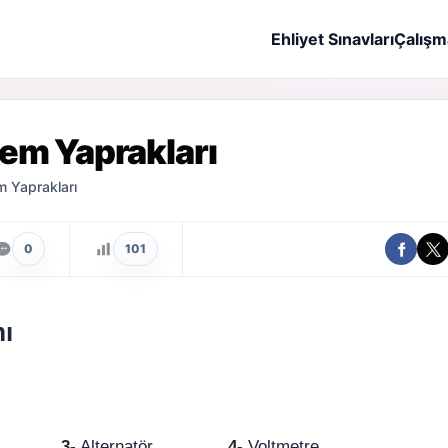
Ehliyet Sınavları
Çalışm
şlem Yaprakları
em Yaprakları
0
101
mı
kımlar
3-
Alternatör
4-
Voltmetre