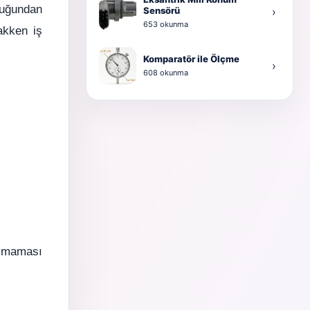
duğundan
Sensörü
›
653 okunma
akken iş
Komparatör ile Ölçme
›
608 okunma
ılmaması