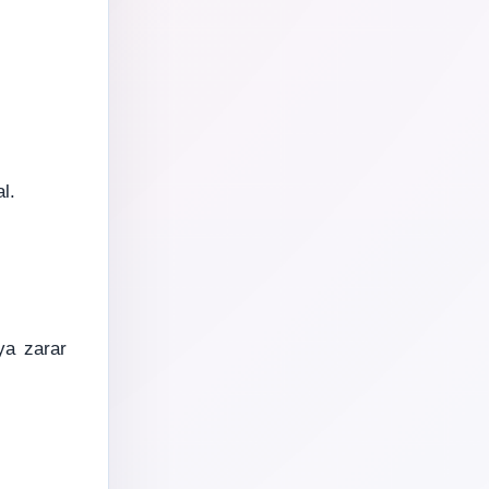
l.
ya zarar