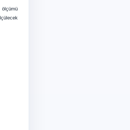
ç ölçümü
lçülecek