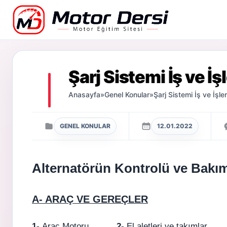
Motor Dersi
Şarj Sistemi İş ve İ
Anasayfa
»
Genel Konular
»
Şarj Sistemi İş ve İşl
GENEL KONULAR
12.01.2022
Alternatörün Kontrolü ve Bakı
A- ARAÇ VE GEREÇLER
1-
Araç Motoru
2-
El aletleri ve ta