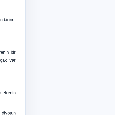
n birine,
enin bir
açak var
metrenin
 diyotun