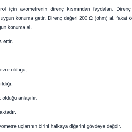
ntrol için avometrenin direnç kısmından faydalan. Diren
i uygun konuma getir. Direnç değeri 200 Ω (ohm) al, fakat ö
ygun konuma al.
ettir.
evre olduğu,
ldığı,
olduğu anlaşılır.
aktadır.
metre uçlarının birini halkaya diğerini gövdeye değdir.