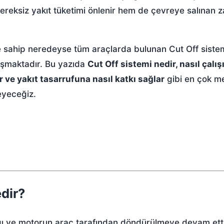
eksiz yakıt tüketimi önlenir hem de çevreye salınan za
 sahip neredeyse tüm araçlarda bulunan Cut Off sistem
lışmaktadır. Bu yazıda
Cut Off sistemi nedir, nasıl çalışı
ir ve yakıt tasarrufuna nasıl katkı sağlar
gibi en çok m
leyeceğiz.
dir?
ığı ve motorun araç tarafından döndürülmeye devam ett