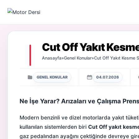
Motor Dersi
Cut Off Yakıt Kesme
Anasayfa
»
Genel Konular
»
Cut Off Yakıt Kesme S
GENEL KONULAR
04.07.2026
Ne İşe Yarar? Arızaları ve Çalışma Prens
Modern benzinli ve dizel motorlarda yakıt tüke
kullanılan sistemlerden biri
Cut Off yakıt kesm
gaz pedalından ayağını çektiğinde devreye giren