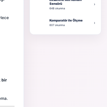
Sensörü
›
648 okunma
ylece
Komparatör ile Ölçme
›
607 okunma
 bir