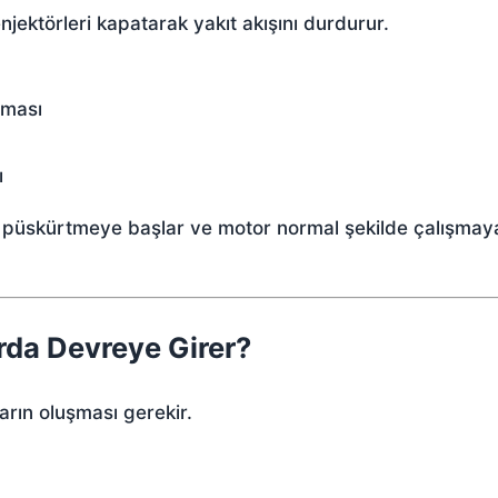
ektörleri kapatarak yakıt akışını durdurur.
lması
ı
ıt püskürtmeye başlar ve motor normal şekilde çalışmay
rda Devreye Girer?
ların oluşması gerekir.