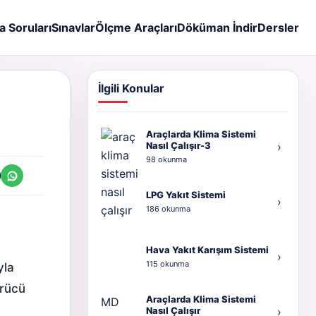
a Soruları
Sınavlar
Ölçme Araçları
Döküman İndir
Dersler
İlgili Konular
Araçlarda Klima Sistemi
Nasıl Çalışır-3
›
98 okunma
LPG Yakıt Sistemi
›
186 okunma
Hava Yakıt Karışım Sistemi
›
115 okunma
yla
ürücü
Araçlarda Klima Sistemi
MD
Nasıl Çalışır
›