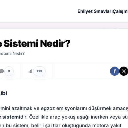
Ehliyet Sınavları
Çalışm
 Sistemi Nedir?
istemi Nedir?
0
113
ibi
timini azaltmak ve egzoz emisyonlarını düşürmek amacı
e sistemi
dir. Özellikle araç yokuş aşağı inerken veya s
 bu sistem, belirli şartlar oluştuğunda motora yakıt