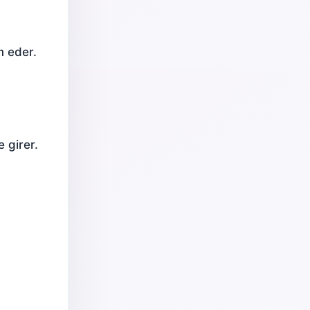
m eder.
 girer.