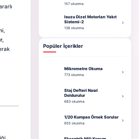
157 okunma
rarlı
Isuzu Dizel Motorları Yakıt
Sistemi-2
›
138 okunma
i,
r,
Popüler İçerikler
erak
Mikrometre Okuma
›
773 okunma
Staj Defteri Nasıl
Doldurulur
›
683 okunma
1/20 Kumpas Örnek Sorular
›
655 okunma
iği
Eksantrik Mili Konum