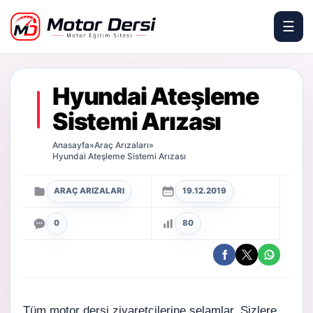
☰
Motor Dersi
Hyundai Ateşleme
Sistemi Arızası
Anasayfa
»
Araç Arızaları
»
Hyundai Ateşleme Sistemi Arızası
ARAÇ ARIZALARI
19.12.2019
0
80
Tüm
motor dersi
ziyaretçilerine selamlar. Sizlere