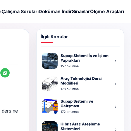
r
Çalışma Soruları
Döküman İndir
Sınavlar
Ölçme Araçları
İlgili Konular
Supap Sistemi İş ve İşlem
Yaprakları
›
157 okunma
Araç Teknolojisi Dersi
Modülleri
›
178 okunma
Supap Sistemi ve
Çalışması
›
i dersine
172 okunma
Hibrit Araç Ateşleme
Sistemleri
›