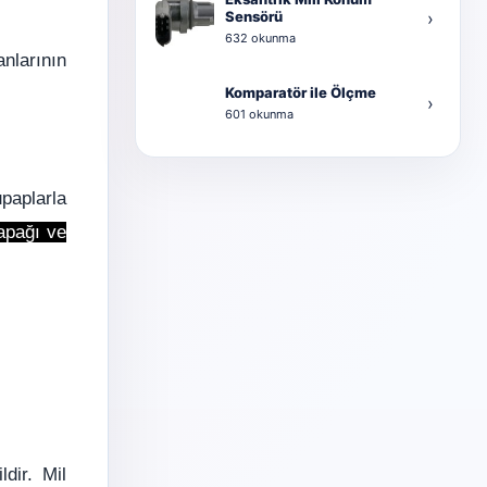
Sensörü
›
632 okunma
nlarının
Komparatör ile Ölçme
›
601 okunma
paplarla
Kapağı ve
dir. Mil