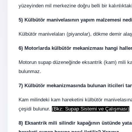
yüzeyinden mil merkezine doğru belli bir kalınlıktaki 
5) Külbütör manivelasının yapım malzemesi nedi
Külbütör manivelaları (piyanolar), dökme demir ala
6) Motorlarda külbütör mekanizması hangi halle
Motorun supap düzeneğinde eksantrik (kam) mili k
bulunmaz.
7) Külbütör mekanizmasında bulunan iticileri tan
Kam milindeki kam hareketini külbütör manivelasına
çeşidi bulunur.
(Bkz:
Supap Sistemi ve Çalışması)
8) Eksantrik mili silindir kapağının üstünde ya