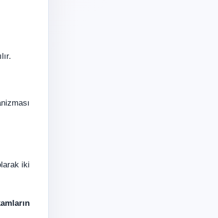
lır.
nizması
larak iki
kamların