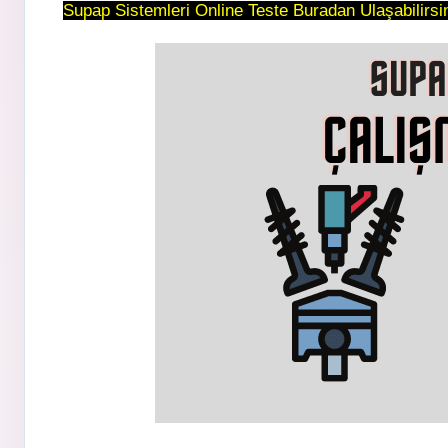
Supap Sistemleri Online Teste Buradan Ulaşabilirsin