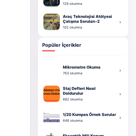
129 okunma
Araç Teknolojisi Atölyesi
Çalışma Soruları-2
›
102 okunma
Popüler İçerikler
Mikrometre Okuma
›
763 okunma
Staj Defteri Nasıl
Doldurulur
›
682 okunma
1/20 Kumpas Örnek Sorular
›
646 okunma
Eksantrik Mili Konum