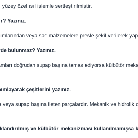
yüzey özel ısıl işlemle sertleştirilmiştir.
r? Yazınız.
şımlarından veya sac malzemelere presle şekil verilerek
yapı
rde bulunmaz? Yazınız.
amları doğrudan supap başına temas ediyorsa külbütör
meka
ımlayarak çeşitlerini yazınız.
 veya supap başına ileten parçalardır. Mekanik ve hidrolik
o
taklandırılmış ve külbütör mekanizması kullanılmamışsa