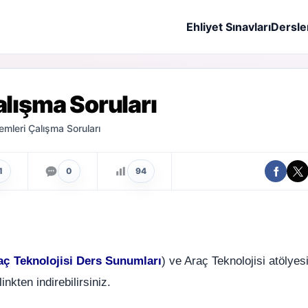
Ehliyet Sınavları
Dersle
lışma Soruları
mleri Çalışma Soruları
1
0
94
aç Teknolojisi Ders Sunumları
) ve Araç Teknolojisi atölyes
inkten indirebilirsiniz.