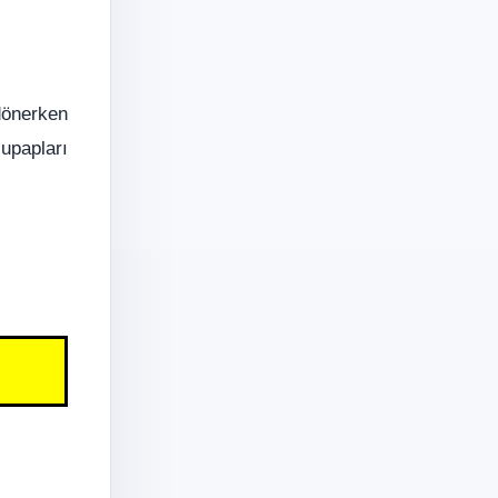
dönerken
supapları