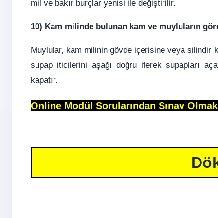
mil ve bakır burçlar yenisi ile değiştirilir.
10) Kam milinde bulunan kam ve muyluların görev
Muylular, kam milinin gövde içerisine veya silindir
supap iticilerini aşağı doğru iterek supapları
kapatır.
Online Modül Sorularından Sınav Olmak İ
Dök