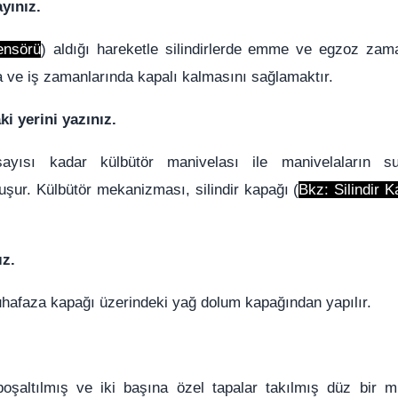
yınız.
ensörü
) aldığı hareketle silindirlerde emme ve egzoz zama
a ve iş zamanlarında kapalı kalmasını sağlamaktır.
i yerini yazınız.
ayısı kadar külbütör manivelası ile manivelaların su
şur. Külbütör mekanizması, silindir kapağı (
Bkz:
Silindir 
ız.
hafaza kapağı üzerindeki yağ dolum kapağından yapılır.
boşaltılmış ve iki başına özel tapalar takılmış düz bir mil