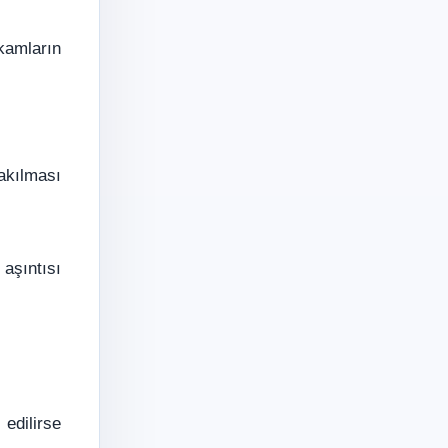
kamların
akılması
 aşıntısı
t
edilirse