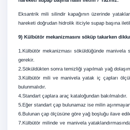
hareketi supap başına nasıl iletilir? Yazınız.
Eksantrik mili silindir kapağının üzerinde yatak
hareketi doğrudan hidrolik iticiyle supap başına iletil
9) Külbütör mekanizmasını söküp takarken dikkat
1.Külbütör mekanizması söküldüğünde manivela sır
gerekir.
2.Söküldükten sonra temizliği yapılmalı yağ dolaşım 
3.Külbütör mili ve manivela yatak iç çapları ölçül
bulunmalıdır.
4.Standart çaplara araç kataloğundan bakılmalıdır.
5.Eğer standart çap bulunamaz ise milin aşınmayan bi
6.Bulunan çap ölçüsüne göre yağ boşluğu ilave edil
7.Külbütör milinde ve manivela yataklandırmasında