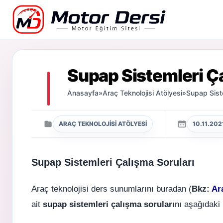
Motor Dersi
Supap Sistemleri Ça
Anasayfa
»
Araç Teknolojisi Atölyesi
»
Supap Siste
ARAÇ TEKNOLOJISI ATÖLYESI
10.11.202
Supap Sistemleri Çalışma Soruları
Araç teknolojisi ders sunumlarını buradan (
Bkz:
Ar
ait
supap sistemleri çalışma soruları
nı aşağıdaki l