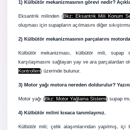
1) Külbütör mekanizmasının görevi nedir? Açıkla
Eksantrik milinden (
Bkz:
Eksantrik Mili Konum S
oluşması için supapların açılmasını
diğer sıkıştırm
2) Külbütör mekanizmasının parçalarını motordak
Külbütör mekanizması, külbütör mili, supap s
karşılaşmasını sağlayan yay ve ara parçalardan olu
Kontrolleri
) üzerinde bulunur.
3) Motor yağı motora nereden doldurulur? Yazın
Motor yağı (
Bkz:
Motor Yağlama Sistemi
) supap mu
4) Külbütör milini kısaca tanımlayınız.
Külbütör mili; çelik alaşımlarından yapılmış, içi 