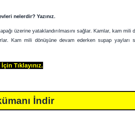
leri nelerdir? Yazınız.
 kapağı üzerine yataklandırılmasını sağlar. Kamlar, kam
mili 
 açarlar. Kam mili dönüşüne devam ederken supap
yayları 
çin Tıklayınız.
ümanı İndir