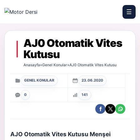
☰
Motor Dersi
AJ0 Otomatik Vites
Kutusu
Anasayfa
»
Genel Konular
»
AJ0 Otomatik Vites Kutusu
GENEL KONULAR
23.06.2020
0
141
AJO Otomatik Vites Kutusu Menşei