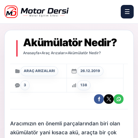
☰
Motor Dersi
Akümülatör Nedir?
Anasayfa
»
Araç Arızaları
»
Akümülatör Nedir?
ARAÇ ARIZALARI
26.12.2019
3
138
Aracımızın en önemli parçalarından biri olan
akümülatör yani kısaca
akü
, araçta bir çok