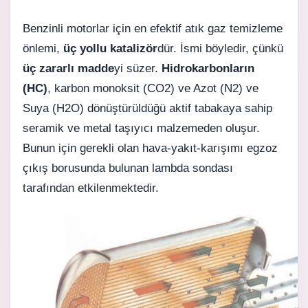
Benzinli motorlar için en efektif atık gaz temizleme
önlemi,
üç yollu katalizör
dür. İsmi böyledir, çünkü
üç zararlı
madde
yi süzer.
Hidrokarbonların
(HC)
, karbon monoksit (CO2) ve Azot (N2) ve
Suya (H2O) dönüştürüldüğü aktif
tabakaya sahip
seramik ve metal taşıyıcı malzemeden oluşur.
Bunun için gerekli olan hava-yakıt-karışımı egzoz
çıkış borusunda bulunan lambda sondası
tarafından etkilenmektedir.