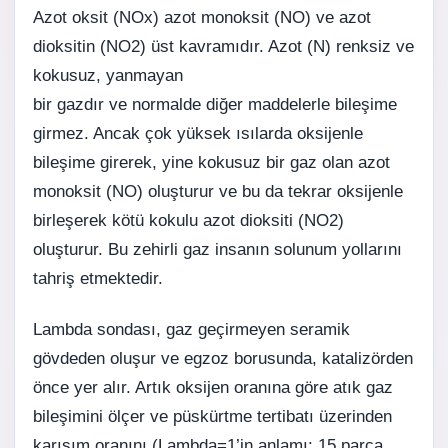
Azot oksit (NOx) azot monoksit (NO) ve azot
dioksitin (NO2) üst kavramıdır. Azot (N) renksiz ve
kokusuz, yanmayan
bir gazdır ve normalde diğer maddelerle bileşime
girmez. Ancak çok yüksek ısılarda oksijenle
bileşime girerek, yine kokusuz bir gaz olan azot
monoksit (NO) oluşturur ve bu da tekrar oksijenle
birleşerek kötü kokulu azot dioksiti (NO2)
oluşturur. Bu zehirli gaz insanın solunum yollarını
tahriş etmektedir.
Lambda sondası, gaz geçirmeyen seramik
gövdeden oluşur ve egzoz borusunda, katalizörden
önce yer alır. Artık oksijen oranına göre atık gaz
bileşimini ölçer ve püskürtme tertibatı üzerinden
karışım oranını (Lambda=1’in anlamı: 15 parça