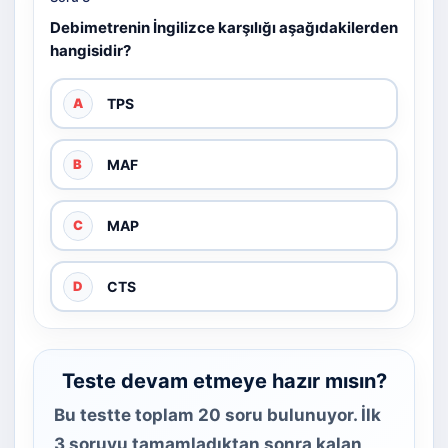
Debimetrenin İngilizce karşılığı aşağıdakilerden
hangisidir?
TPS
A
MAF
B
MAP
C
CTS
D
Teste devam etmeye hazır mısın?
Bu testte toplam 20 soru bulunuyor. İlk
3 soruyu tamamladıktan sonra kalan