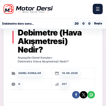
☰
Motor Dersi
20
0
0
Başla
Debimetre ders sonu sınavı
Debimetre (Hava
Akışmetresi)
Nedir?
Anasayfa
»
Genel Konular
»
Debimetre (Hava Akışmetresi) Nedir?
GENEL KONULAR
18.06.2026
0
257