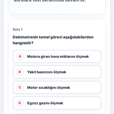
sorulara test ekranında devam et.
Soru 1
Debimetrenin temel görevi aşağıdakilerden
hangisidir?
Motora giren hava miktarını ölçmek
A
Yakıt basıncını ölçmek
B
Motor sıcaklığını ölçmek
C
Egzoz gazını ölçmek
D