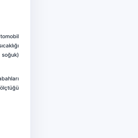
Otomobil
ıcaklığı
 soğuk)
abahları
 ölçtüğü