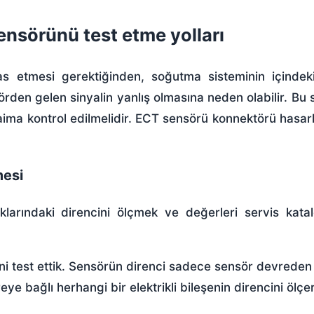
nsörünü test etme yolları
etmesi gerektiğinden, soğutma sisteminin içindek
den gelen sinyalin yanlış olmasına neden olabilir. Bu 
ma kontrol edilmelidir. ECT sensörü konnektörü hasarl
mesi
ıklarındaki direncini ölçmek ve değerleri servis kat
i test ettik. Sensörün direnci sadece sensör devreden
eye bağlı herhangi bir elektrikli bileşenin direncini ölçe