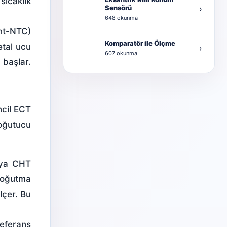
ıcaklık
Sensörü
›
648 okunma
ent-NTC)
Komparatör ile Ölçme
etal ucu
›
607 okunma
 başlar.
ncil ECT
soğutucu
veya CHT
 soğutma
lçer. Bu
referans