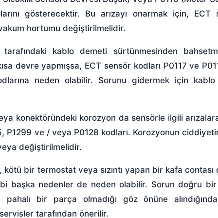
arını gösterecektir. Bu arızayı onarmak için, ECT 
akum hortumu değiştirilmelidir.
n tarafındaki kablo demeti sürtünmesinden bahsetme
kısa devre yapmışsa, ECT sensör kodları P0117 ve P01
dları
na neden olabilir. Sorunu gidermek için kablo
eya konektöründeki korozyon da sensörle ilgili arızala
285, P1299 ve / veya P0128 kodları. Korozyonun ciddiyeti
ya değiştirilmelidir.
, kötü bir
termostat
veya sızıntı yapan bir kafa contası 
bi başka nedenler de neden olabilir. Sorun doğru bir
n pahalı bir parça olmadığı göz önüne alındığında,
ervisler tarafından önerilir.