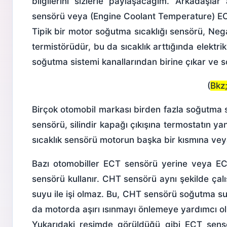
bilgilerini sizlerle paylaşacağım. Arkadaşl
sensörü veya (Engine Coolant Temperature) ECT,
Tipik bir motor soğutma sıcaklığı sensörü, Neg
termistörüdür, bu da sıcaklık arttığında elektr
soğutma sistemi kanallarından birine çıkar v
(
Bkz
Birçok otomobil markası birden fazla soğutma s
sensörü, silindir kapağı çıkışına termostatın y
sıcaklık sensörü motorun başka bir kısmına veya
Bazı otomobiller ECT sensörü yerine veya ECT
sensörü kullanır. CHT sensörü aynı şekilde çalış
suyu ile işi olmaz. Bu, CHT sensörü soğutma su
da motorda aşırı ısınmayı önlemeye yardımcı ol
Yukarıdaki resimde görüldüğü gibi ECT
sens