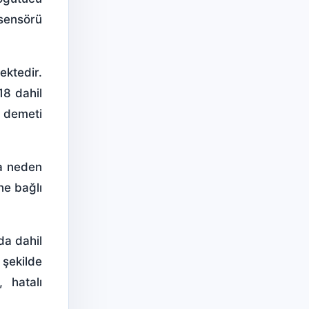
sensörü
ktedir.
18 dahil
 demeti
ra neden
ne bağlı
da dahil
 şekilde
 hatalı