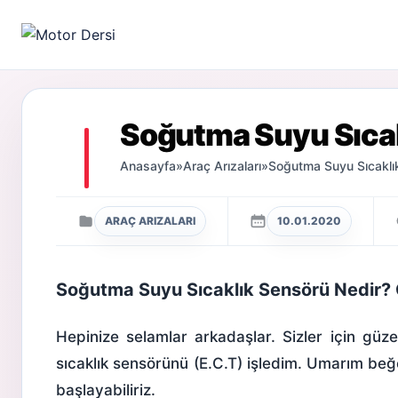
Motor Dersi
Soğutma Suyu Sıca
Anasayfa
»
Araç Arızaları
»
Soğutma Suyu Sıcaklı
ARAÇ ARIZALARI
10.01.2020
Soğutma Suyu Sıcaklık Sensörü Nedir? Ç
Hepinize selamlar arkadaşlar. Sizler için g
sıcaklık sensörünü (E.C.T) işledim. Umarım beğ
başlayabiliriz.