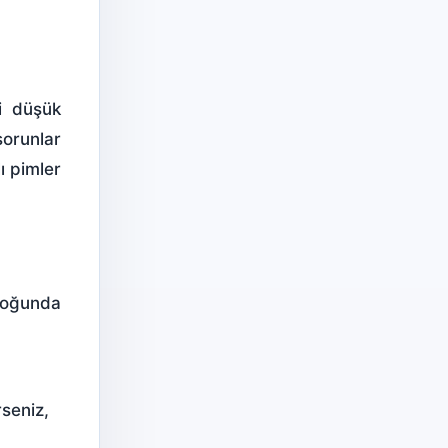
i düşük
sorunlar
ı pimler
aloğunda
rseniz,