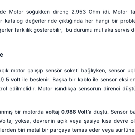
mede Motor soğukken direnç 2.953 Ohm idi. Motor 
r katalog değerlerinde çıktığında her hangi bir prob
ğerler farklılık gösterebilir, bu durumu mutlaka servis d
me
çık motor çalışıp sensör soketi bağlıyken, sensor uç
CU)
5 volt
ile beslenir. Başka bir kablo ile sensor eksilen
trol edilmelidir. Motor ısındıkça sensorun direnci düşt
sınmış bir motorda
voltaj 0.988 Volt’a
düştü. Sensör ba
. Voltaj yoksa, devrenin açık veya şasiye kısa devre 
ellerden biri metal bir parçaya temas eder veya sürtüne