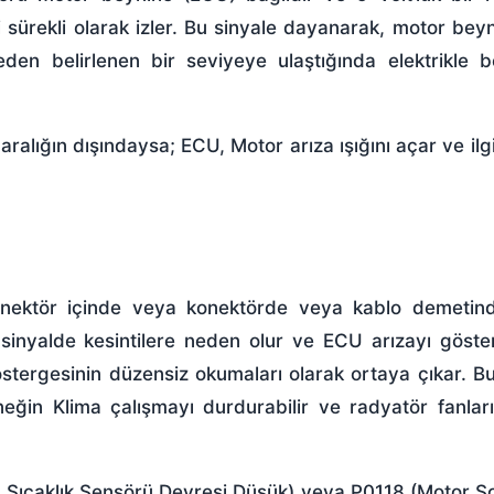
i sürekli olarak izler. Bu sinyale dayanarak, motor bey
den belirlenen bir seviyeye ulaştığında elektrikle 
alığın dışındaysa; ECU, Motor arıza ışığını açar ve ilgi
 konektör içinde veya konektörde veya kablo demetind
sinyalde kesintilere neden olur ve ECU arızayı göster
 göstergesinin düzensiz okumaları olarak ortaya çıkar. 
eğin Klima çalışmayı durdurabilir ve radyatör fanları
u Sıcaklık Sensörü Devresi Düşük) veya P0118 (Motor 