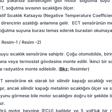
ar az yukarıda bahsettiğim gibi motor soğutma suyu s
 soğutma sıvısının sıcaklığını ölçer.
atif Sıcaklık Katsayısı (Negative Temperature Coeffici
ik direncinin azaldığı anlamına gelir. ECT sensörünün m
e soğutma suyuna burası temas ederek buradan okumaya
;
Resim-1
/
Resim -2
)
uyu sıcaklık sensörüne sahiptir. Çoğu otomobilde, biri
anına veya termostat gövdesine monte edilir. İkinci bir 
 radyatöre monte edilebilir. (
Bkz;
Resimler)
 sensörüne ek olarak bir silindir kapağı sıcaklığı 
ır, ancak silindir kapağı metalinin sıcaklığını ölçer ve
yunu görmese bile motor sıcaklığını doğru bir şekilde ö
ur.
ör
ü motor beynine (ECU) bağlıdır ve 5 volt’luk bir 