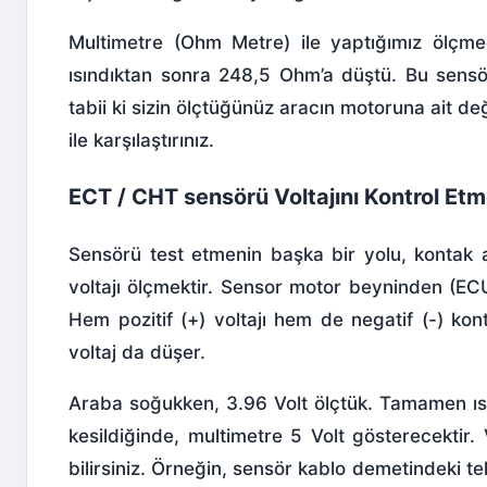
Multimetre (Ohm Metre) ile yaptığımız ölç
ısındıktan sonra 248,5 Ohm’a düştü. Bu sensö
tabii ki sizin ölçtüğünüz aracın motoruna ait de
ile karşılaştırınız.
ECT / CHT sensörü Voltajını Kontrol Et
Sensörü test etmenin başka bir yolu, kontak a
voltajı ölçmektir. Sensor motor beyninden (E
Hem pozitif (+) voltajı hem de negatif (-) kon
voltaj da düşer.
Araba soğukken, 3.96 Volt ölçtük. Tamamen ı
kesildiğinde, multimetre 5 Volt gösterecektir
bilirsiniz. Örneğin, sensör kablo demetindeki t