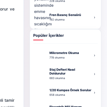
228 okunma
korur ve
Fren Basınç Sensörü
›
192 okunma
Popüler İçerikler
Mikrometre Okuma
›
778 okunma
Staj Defteri Nasıl
Doldurulur
›
683 okunma
1/20 Kumpas Örnek Sorular
›
658 okunma
li tamir
Eksantrik Mili Konum