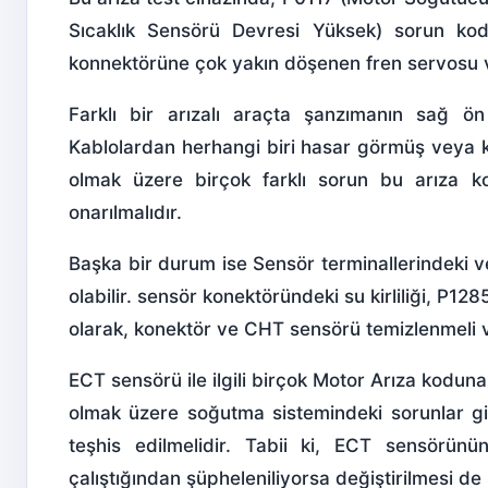
Sıcaklık Sensörü Devresi Yüksek) sorun kodl
konnektörüne çok yakın döşenen fren servosu v
Farklı bir arızalı araçta şanzımanın sağ ö
Kablolardan herhangi biri hasar görmüş veya 
olmak üzere birçok farklı sorun bu
arıza ko
onarılmalıdır.
Başka bir durum ise Sensör terminallerindeki v
olabilir. sensör konektöründeki su kirliliği, P1
olarak, konektör ve CHT sensörü temizlenmeli ve
ECT sensörü ile ilgili birçok Motor Arıza koduna
olmak üzere soğutma sistemindeki sorunlar gi
teşhis edilmelidir. Tabii ki, ECT sensörünü
çalıştığından şüpheleniliyorsa değiştirilmesi de s