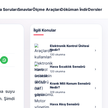
a Soruları
Sınavlar
Ölçme Araçları
Döküman İndir
Dersler
İlgili Konular
Elektronik Kontrol Ünitesi
Nedir?
›
130 okunma
Hava Sıcaklık Sensörü
›
120 okunma
Krank Mili Konum Sensörü
Nedir?
›
ma suyu
319 okunma
m. Şimdi
Hava Akış Sensörü
›