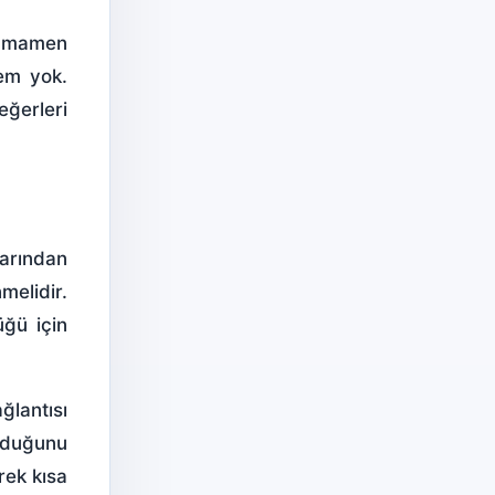
tamamen
lem yok.
eğerleri
larından
melidir.
üğü için
ğlantısı
olduğunu
rek kısa