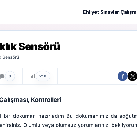
Ehliyet Sınavları
Çalışm
klık Sensörü
k Sensörü
0
210
alışması, Kontrolleri
üzel bir doküman hazırladım Bu dokümanımız da soğut
enirsiniz. Olumlu veya olumsuz yorumlarınızı bekliyoru