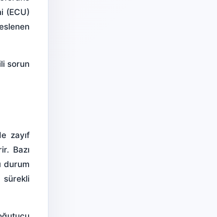
ni (ECU)
beslenen
li sorun
e zayıf
ir. Bazı
Bu durum
 sürekli
Soğutucu