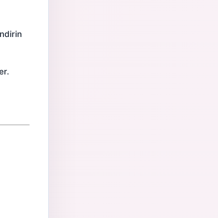
indirin
er.