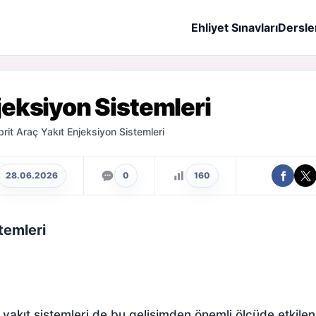
Ehliyet Sınavları
Dersle
njeksiyon Sistemleri
brit Araç Yakıt Enjeksiyon Sistemleri
28.06.2026
0
160
temleri
yakıt sistemleri de bu gelişimden önemli ölçüde etkilenm