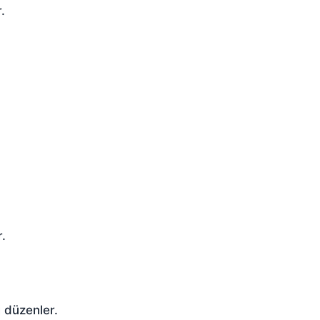
.
r.
 düzenler.