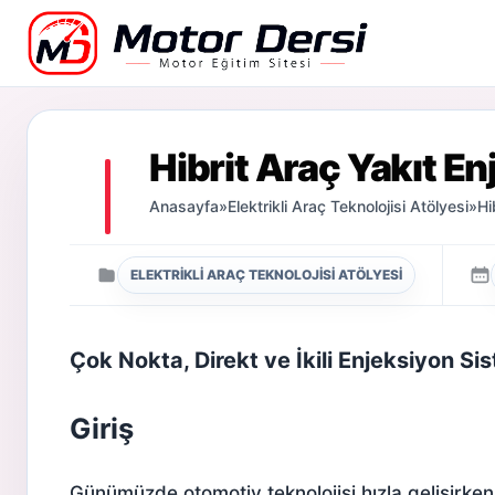
Motor Dersi
Hibrit Araç Yakıt E
Anasayfa
»
Elektrikli Araç Teknolojisi Atölyesi
»
Hi
ELEKTRIKLI ARAÇ TEKNOLOJISI ATÖLYESI
Çok Nokta, Direkt ve İkili Enjeksiyon Sis
Giriş
Günümüzde otomotiv teknolojisi hızla gelişirken 