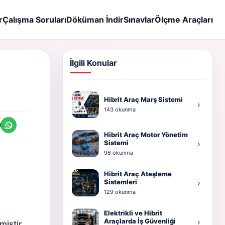
r
Çalışma Soruları
Döküman İndir
Sınavlar
Ölçme Araçları
İlgili Konular
Hibrit Araç Marş Sistemi
›
143 okunma
Hibrit Araç Motor Yönetim
Sistemi
›
96 okunma
Hibrit Araç Ateşleme
Sistemleri
›
129 okunma
Elektrikli ve Hibrit
Araçlarda İş Güvenliği
›
iştir.