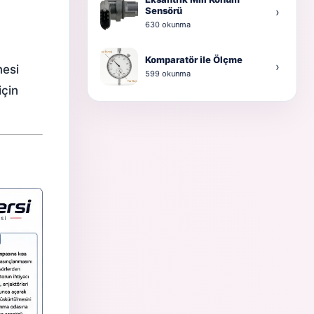
Sensörü
›
630 okunma
Komparatör ile Ölçme
›
mesi
599 okunma
için