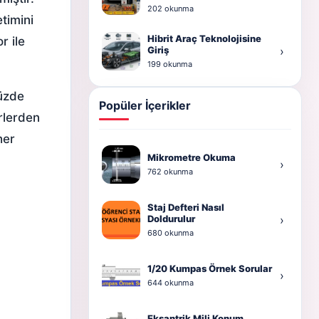
202 okunma
etimini
Hibrit Araç Teknolojisine
r ile
Giriş
›
199 okunma
müzde
Popüler İçerikler
örlerden
her
Mikrometre Okuma
›
762 okunma
Staj Defteri Nasıl
Doldurulur
›
680 okunma
1/20 Kumpas Örnek Sorular
›
644 okunma
Eksantrik Mili Konum